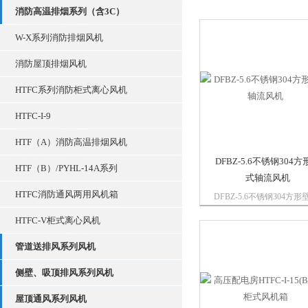
消防高温排烟系列（含3C）
W-X系列消防排烟风机
消防屋顶排烟风机
HTFC系列消防柜式离心风机
HTFC-I-9
HTF（A）消防高温排烟风机
DFBZ-5.6不锈钢304方
HTF（B）/PYHL-14A系列
式轴流风机
HTFC消防通风两用风机箱
DFBZ-5.6不锈钢304方形
轴流风机采用优质电机直
HTFC-V柜式离心风机
动;304不锈钢XBDZ系列
具有明显的效率高、噪声
管道送排风系列风机
运行平稳等特点，叶轮采
合金制成，广泛适用于工
侧壁、吸顶排风系列风机
业、民用建筑、体育馆、
公...
屋顶通风系列风机