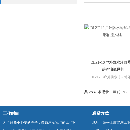
器、电抗器的散热器冷却
统。相对风量大、噪音低
分底吹和侧吹式，底吹式
风筒法兰安装，侧吹式带
安装,也可法兰安装。具体
安客...
DLZF-13户外防水冷却
锈钢轴流风机
DLZF-13户外防水冷却塔
钢轴流风机带落地支架是
轴流风机的升级产品，专
共 2637 条记录，当前 19 / 
压器油冷却配套设计，风
机采用耐高温电机，保证
温下能正常工作，JLTS型
型变压器冷却风机，按机
工作时间
联系方式
分为4.5...
为了避免不必要的等待，敬请注意我们的工作时
地址：绍兴上虞梁湖工