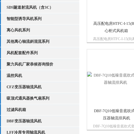
SDS隧道射流风机（含3C）
智能型诱导风机系列
高压配电房HTFC-I-15(
离心风机系列
心柜式风机箱
高压配电房HTFC-I-15(B
其他离心轴流斜混流系列
柜式风机箱产品由低噪声
多翼离心风机、电机、轴
风机配套配件系列
传动件、消声型箱体等组
根据安装位置的不同，提供
聚力风机厂家恭候咨询报价
种不同的角度的进出风口
置，以满足用户不同的安
温控风机
要。根...
CFZ变压器轴流风机
吸顶式通风器换气扇系列
过滤风机箱
DBF-7Q10低噪音底吹
压器轴流排风机
DBF变压器轴流风机
DBF-7Q10低噪音底吹式
LFF冷库专用轴流风机
器轴流排风机安装于大型