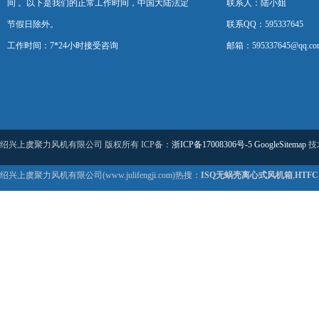
间 。以下是我们的正常工作时间，中国大陆法定
联系人：陆小姐
节假日除外。
联系QQ：595337645
工作时间：7*24小时接受咨询
邮箱：595337645@qq.co
绍兴上虞聚力风机有限公司 版权所有 ICP备：
浙ICP备17008306号-5
GoogleSitemap
技
绍兴上虞聚力风机有限公司(www.julifengji.com)热搜：
ISQ无蜗壳离心式风机箱
,
HTF