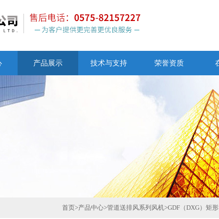
心
产品展示
技术与支持
荣誉资质
首页
>
产品中心
>
管道送排风系列风机
>
GDF（DXG）矩