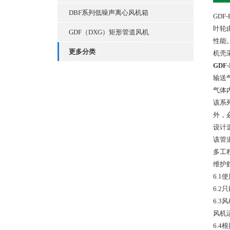
DBF系列低噪声离心风机箱
GDF
叶轮
GDF（DXG）矩形管道风机
性能
更多分类
机壳
GDF
输送
气体
该系
外，
设计
该管
多工
维护
6.
6.
6.
风机
6.