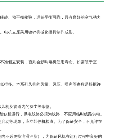
经静、动平衡校验，运转平衡可靠，具有良好的空气动力
。电机支座采用镀锌机械化模具制作成形。
。
不准侧立安装，否则会影响电机使用寿命。如需装于室
低得多。本系列风机的风量、风压、噪声等参数是根据许
除风机及管道内的灰尘等杂物。
严禁缺相运行，供电线路必须为线路，不应用临时线路供电。
能启动等现象，应立即停机检查。为了保证安全，不允许在
。
期内不必更换润滑油脂），为保证风机在运行过程中良好的