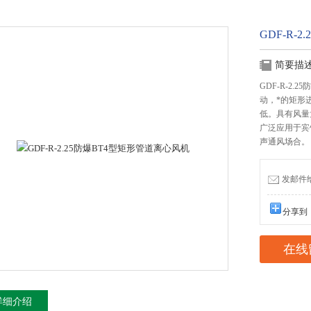
GDF-R-
简要描
GDF-R-2
动，*的矩形
低。具有风量
广泛应用于宾
声通风场合。
发邮件给我
分享到
在线
详细介绍