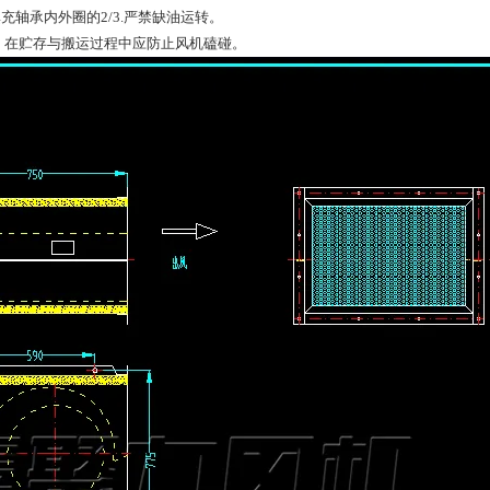
充轴承内外圈的2/3.严禁缺油运转。
。在贮存与搬运过程中应防止风机磕碰。