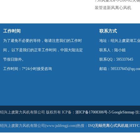
750风量JDF-J-200
装管道新风离心风机
工作时间
联系方式
为了避免不必要的等待，敬请注意我们的工作时
地址：绍兴上虞梁湖工
间 。以下是我们的正常工作时间，中国大陆法定
联系人：陆小姐
节假日除外。
联系QQ：595337645
工作时间：7*24小时接受咨询
邮箱：595337645@qq.co
绍兴上虞聚力风机有限公司 版权所有 ICP备：
浙ICP备17008306号-5
GoogleSitemap
技
绍兴上虞聚力风机有限公司(www.julifengji.com)热搜：
ISQ无蜗壳离心式风机箱
,
HTF