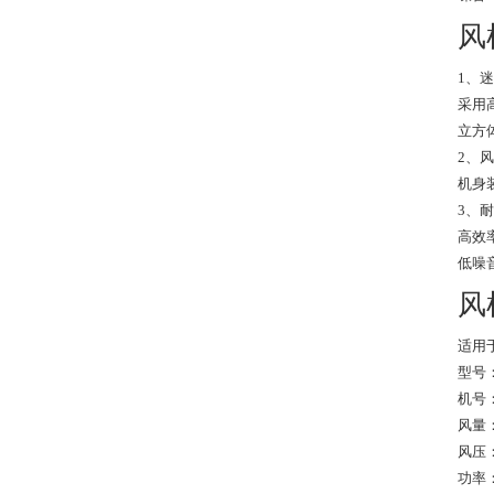
风
1、
采用
立方
2、
机身装
3、
高效
低噪
风
适用
型号：
机号：1
风量：
风压：
功率：