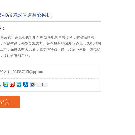
18B-40吊装式管道离心风机
述：
8B-40吊装式管道离心风机配合型防热电机直联传动，耐高温性强；
，不易生锈，外型美观大方。是在原有的GDF管道离心风机箱的
工艺，保持原有大风量，低噪声特点，进一步缩小体积，降低噪
，设计研发的产品。
们：595337645@qq.com
1
：
留言