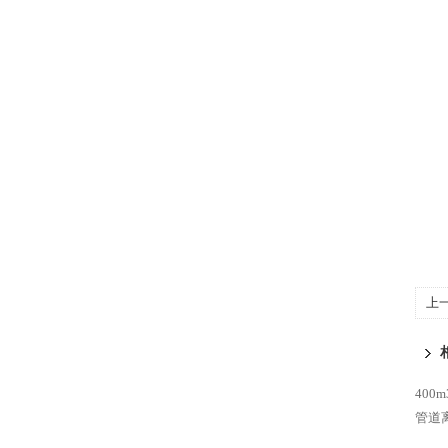
上
风
400
管道