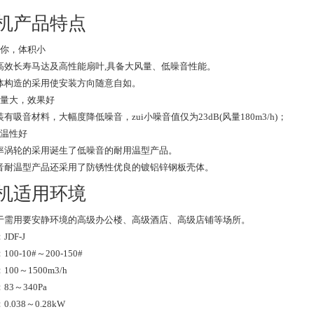
机产品特点
迷你，体积小
高效长寿马达及高性能扇叶,具备大风量、低噪音性能。
体构造的采用使安装方向随意自如。
风量大，效果好
有吸音材料，大幅度降低噪音，zui小噪音值仅为23dB(风量180m3/h)；
耐温性好
率涡轮的采用诞生了低噪音的耐用温型产品。
音耐温型产品还采用了防锈性优良的镀铝锌钢板壳体。
机适用环境
于需用要安静环境的高级办公楼、高级酒店、高级店铺等场所。
JDF-J
00-10#～200-150#
100～1500m3/h
83～340Pa
0.038～0.28kW