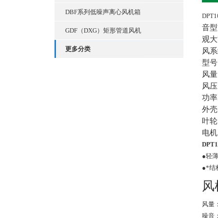
DBF系列低噪声离心风机箱
DPT
音型
GDF（DXG）矩形管道风机
观大
更多分类
风系
型号：
风量：
风压
功率：
外壳
叶轮
电机
DPT
●轻
●*
风
风量：
噪音：