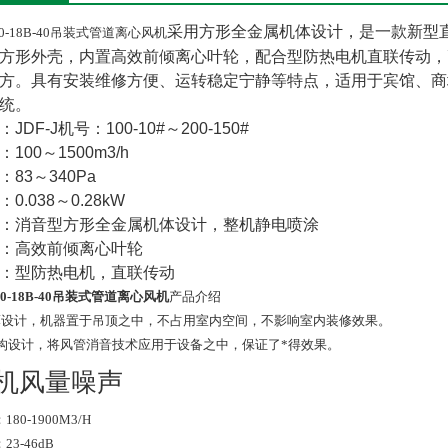
采用方形全金属机体设计，是一款新型
10-18B-40吊装式管道离心风机
方形外壳，内置高效前倾离心叶轮，配合型防热电机直联传动，
方。具有安装维修方便、运转稳定宁静等特点，适用于宾馆、商
统。
JDF-J机号：100-10#～200-150#
100～1500m3/h
：83～340Pa
0.038～0.28kW
：消音型方形全金属机体设计，整机静电喷涂
：高效前倾离心叶轮
：型防热电机，直联传动
10-18B-40吊装式管道离心风机
产品介绍
薄设计，机器置于吊顶之中，不占用室内空间，不影响室内装修效果。
结构设计，将风管消音技术应用于设备之中，保证了*得效果。
机风量噪声
180-1900M3/H
23-46dB