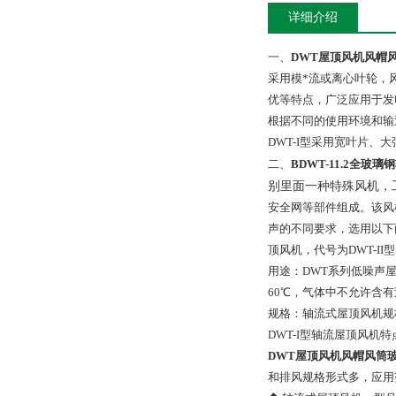
详细介绍
一、
DWT屋顶风机风帽风筒
采用模*流或离心叶轮，
优等特点，广泛应用于发
根据不同的使用环境和输
DWT-I型采用宽叶片
二、
BDWT-11.2全玻
别里面一种特殊风机，
安全网等部件组成。该风
声的不同要求，选用以下
顶风机，代号为DWT-I
用途：DWT系列低噪声
60℃，气体中不允许含有
规格：轴流式屋顶风机规格DWT
DWT-I型轴流屋顶风
DWT屋顶风机风帽风筒玻璃
和排风
规格形式多，应用