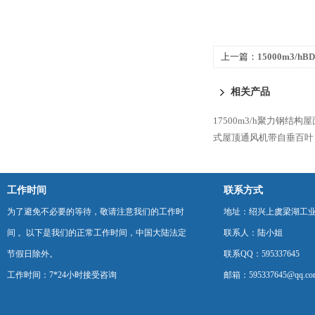
上一篇：
15000m3/h
风机配BT4防爆电机
相关产品
17500m3/h聚力钢结构屋
式屋顶通风机带自垂百叶
工作时间
联系方式
为了避免不必要的等待，敬请注意我们的工作时
地址：绍兴上虞梁湖工
间 。以下是我们的正常工作时间，中国大陆法定
联系人：陆小姐
节假日除外。
联系QQ：595337645
工作时间：7*24小时接受咨询
邮箱：595337645@qq.co