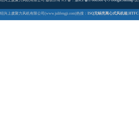
绍兴上虞聚力风机有限公司 版权所有 ICP备：
浙ICP备17008306号-5
GoogleSitemap
技
绍兴上虞聚力风机有限公司(www.julifengji.com)热搜：
ISQ无蜗壳离心式风机箱
,
HTF