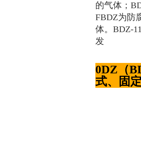
的气体；B
FBDZ为
体。BDZ
0DZ（
式、固