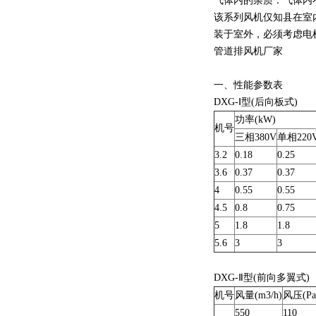
气体内的杂质：气体内不
该系列风机仅知县在室
装于室外，必须考虑电
管道排风机厂家
一、性能参数表
DXG-Ⅰ型(后向
功率(kW)
机号
三相380V
单相220
3.2
0.18
0.25
3.6
0.37
0.37
4
0.55
0.55
4.5
0.8
0.75
5
1.8
1.8
5.6
3
3
DXG-Ⅱ型(前向多翼式)
机号
风量(m3/h)
风压(Pa
550
110