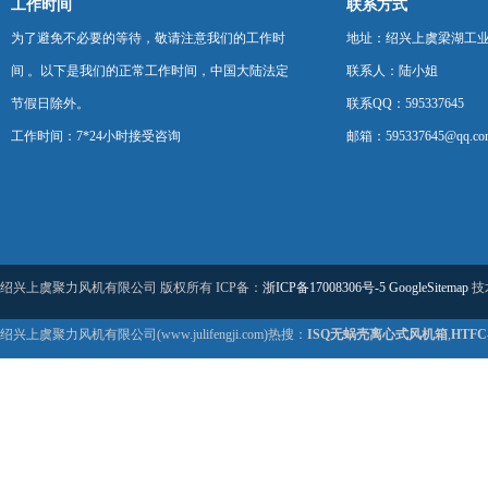
工作时间
联系方式
为了避免不必要的等待，敬请注意我们的工作时
地址：绍兴上虞梁湖工
间 。以下是我们的正常工作时间，中国大陆法定
联系人：陆小姐
节假日除外。
联系QQ：595337645
工作时间：7*24小时接受咨询
邮箱：595337645@qq.co
绍兴上虞聚力风机有限公司 版权所有 ICP备：
浙ICP备17008306号-5
GoogleSitemap
技
绍兴上虞聚力风机有限公司(www.julifengji.com)热搜：
ISQ无蜗壳离心式风机箱
,
HTF