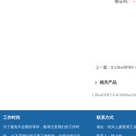
验证码：
上一篇：
0.12kwDF
壁式轴流风机
相关产品
1.8kwGDF5.0-4-560
工作时间
联系方式
为了避免不必要的等待，敬请注意我们的工作时
地址：绍兴上虞梁湖工