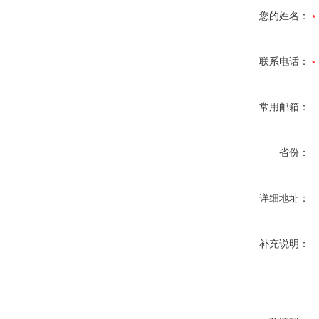
您的姓名：
联系电话：
常用邮箱：
省份：
详细地址：
补充说明：