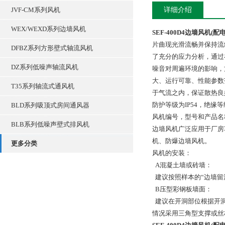
JVF-CM系列风机
详细介绍
WEX/WEXD系列边墙风机
SEF-400D4边墙风机(配
片曲现光滑流畅并保持流
DFBZ系列方形壁式轴流风机
了充分的应力分析，通过
DZ系列低噪声轴流风机
噪音对周遍环境的影响，
大、运行可靠、性能参数
T35系列轴流式通风机
于气流之内，保证散热良
防护等级为IP54，绝
BLD系列吸顶式房间通风器
风机编号，型号和产品名
BLB系列低噪声壁式排风机
边墙风机广泛应用于厂房
机、防爆边墙风机。
更多分类
风机的安装：
A混凝土墙或砖墙：
建议按照样本的“边墙留
B压型彩钢板墙面：
建议在开洞部位根据开洞
情况采用三角型支撑或丝