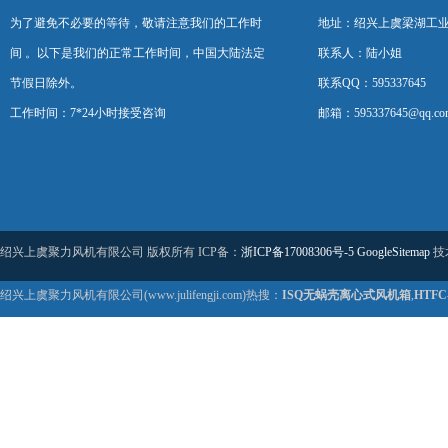
为了避免不必要的等待，敬请注意我们的工作时
地址：绍兴上虞梁湖工
间 。以下是我们的正常工作时间，中国大陆法定
联系人：陆小姐
节假日除外。
联系QQ：595337645
工作时间：7*24小时接受咨询
邮箱：595337645@qq.co
绍兴上虞聚力风机有限公司 版权所有 ICP备：
浙ICP备17008306号-5
GoogleSitemap
技
绍兴上虞聚力风机有限公司(www.julifengji.com)热搜：
ISQ无蜗壳离心式风机箱
,
HTF