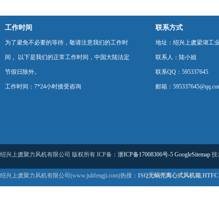
工作时间
联系方式
为了避免不必要的等待，敬请注意我们的工作时
地址：绍兴上虞梁湖工
间 。以下是我们的正常工作时间，中国大陆法定
联系人：陆小姐
节假日除外。
联系QQ：595337645
工作时间：7*24小时接受咨询
邮箱：595337645@qq.co
绍兴上虞聚力风机有限公司 版权所有 ICP备：
浙ICP备17008306号-5
GoogleSitemap
技
绍兴上虞聚力风机有限公司(www.julifengji.com)热搜：
ISQ无蜗壳离心式风机箱
,
HTF