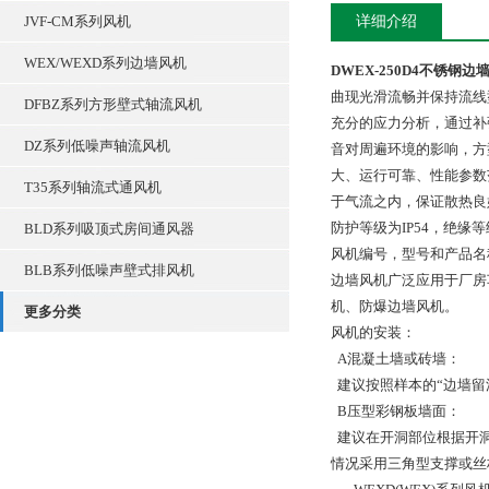
JVF-CM系列风机
详细介绍
WEX/WEXD系列边墙风机
DWEX-250D4不锈钢
曲现光滑流畅并保持流线
DFBZ系列方形壁式轴流风机
充分的应力分析，通过补
DZ系列低噪声轴流风机
音对周遍环境的影响，方
大、运行可靠、性能参数
T35系列轴流式通风机
于气流之内，保证散热良
防护等级为IP54，绝
BLD系列吸顶式房间通风器
风机编号，型号和产品名
BLB系列低噪声壁式排风机
边墙风机广泛应用于厂房
机、防爆边墙风机。
更多分类
风机的安装：
A混凝土墙或砖墙：
建议按照样本的“边墙留
B压型彩钢板墙面：
建议在开洞部位根据开洞
情况采用三角型支撑或丝