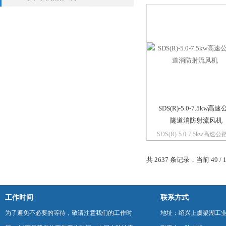
机的升级产品，专为变压
冷却配套设计，风机电机
耐高温电机，保证在高温
正常工作，JLTS型大型变
器冷却风机，按机号可分
4#-1...
SDS(R)-5.0-7.5kw高
隧道消防射流风机
SDS(R)-5.0-7.5kw高速
道消防射流风机内置鼠笼
闭式射流通风机配套电机
共 2637 条记录，当前 49 / 
设法兰安装盘，电机绝缘
为H级，防腐等级为IP55
工作时间
联系方式
为了避免不必要的等待，敬请注意我们的工作时
地址：绍兴上虞梁湖工