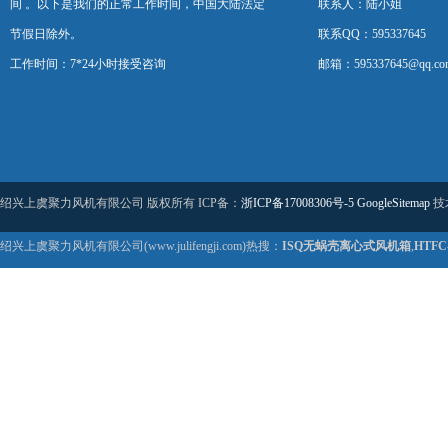
间 。以下是我们的正常工作时间，中国大陆法定
联系人：陆小姐
节假日除外。
联系QQ：595337645
工作时间：7*24小时接受咨询
邮箱：595337645@qq.co
绍兴上虞聚力风机有限公司 版权所有 ICP备：
浙ICP备17008306号-5
GoogleSitemap
技
绍兴上虞聚力风机有限公司(www.julifengji.com)热搜：
ISQ无蜗壳离心式风机箱
,
HTF