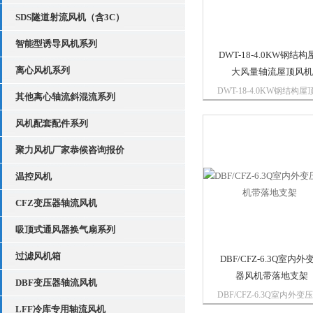
SDS隧道射流风机（含3C）
智能型诱导风机系列
DWT-18-4.0KW钢结构
离心风机系列
大风量轴流屋顶风机
DWT-18-4.0KW钢结构屋
其他离心轴流斜混流系列
风量轴流屋顶风机传动形
DWT－1型风机直径＜＿
风机配套配件系列
2200mm采用电机直联传
2200mm以上风机采用皮
聚力风机厂家恭候咨询报价
动形式，也可根据客户要
用减速器传动形式，活页
温控风机
有...
CFZ变压器轴流风机
吸顶式通风器换气扇系列
过滤风机箱
DBF/CFZ-6.3Q室内外
器风机带落地支架
DBF变压器轴流风机
DBF/CFZ-6.3Q室内外变
LFF冷库专用轴流风机
风机带落地支架是传统轴