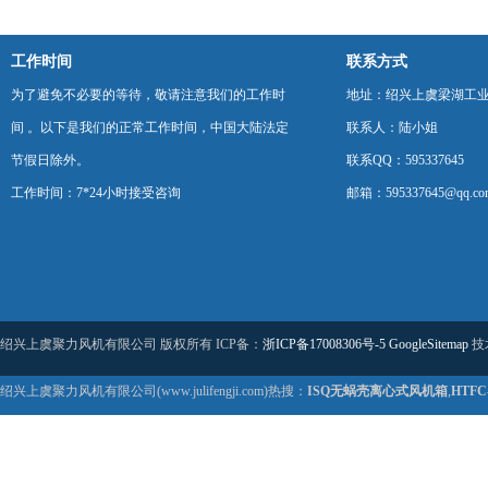
工作时间
联系方式
为了避免不必要的等待，敬请注意我们的工作时
地址：绍兴上虞梁湖工
间 。以下是我们的正常工作时间，中国大陆法定
联系人：陆小姐
节假日除外。
联系QQ：595337645
工作时间：7*24小时接受咨询
邮箱：595337645@qq.co
绍兴上虞聚力风机有限公司 版权所有 ICP备：
浙ICP备17008306号-5
GoogleSitemap
技
绍兴上虞聚力风机有限公司(www.julifengji.com)热搜：
ISQ无蜗壳离心式风机箱
,
HTF