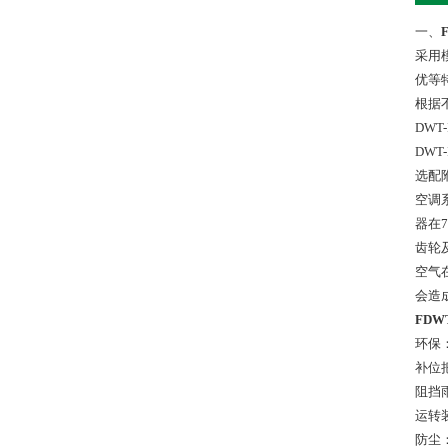
一、
采用
优等
根据
DW
DW
选配
空调
器在
齿轮
空气
会造
FDW
环保
补位
阻挡
运转
防尘