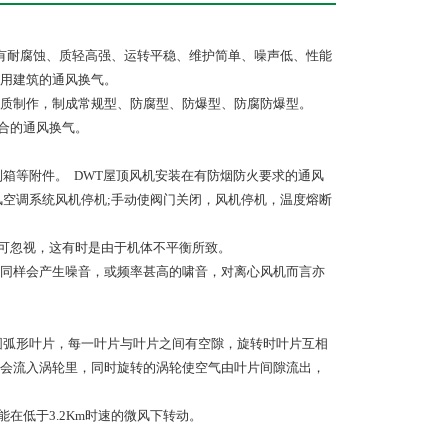
有耐腐蚀、质轻高强、运转平稳、维护简单、噪声低、性能
用建筑的通风换气。
质制作，制成常规型、防腐型、防爆型、防腐防爆型。
场合的通风换气。
制箱等附件。 DWT屋顶风机安装在有防烟防火要求的通风
风空调系统风机停机;手动使阀门关闭，风机停机，温度熔断
不可忽视，这有时是由于机体不平衡所致。
同样会产生噪音，或频率甚高的啸音，对离心风机而言亦
圆弧形叶片，每一叶片与叶片之间有空隙，旋转时叶片互相
会流入涡轮里，同时旋转的涡轮使空气由叶片间隙流出，
在低于3.2Km时速的微风下转动。