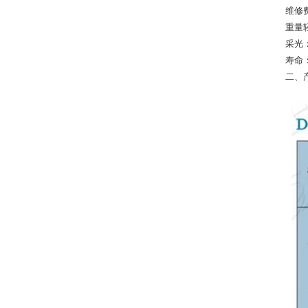
维修
重量
采光
寿命
二、