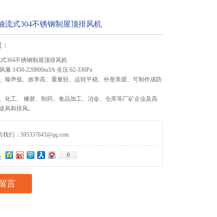
I-3轴流式304不锈钢制屋顶排风机
述：
3轴流式304不锈钢制屋顶排风机
量:1450-220800m3/h 全压:62-330Pa
、噪声低、效率高、重量轻、运转平稳、外形美观、可制作成防
、化工、 橡胶、制药、食品加工、冶金、仓库等厂矿企业及高
送风和排风。
们：595337645@qq.com
0
：
留言