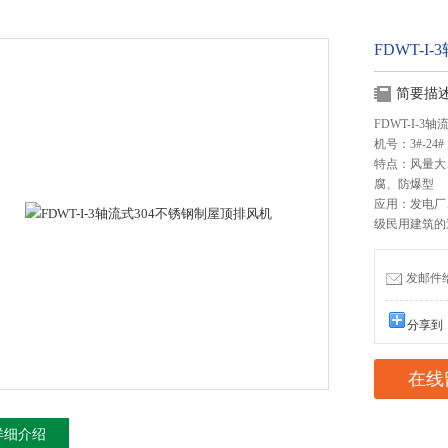
FDWT-
简要描
FDWT-I-
机号：3#-24# 风
特点：风量大
腐、防爆型
应用：发电厂
级民用建筑的
发邮件给我
分享到
在线
详细介绍