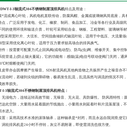
FDWT-I-3轴流式304不锈钢制屋顶排风机
特点及用途：
模*流或离心叶轮，风机电机直联传动，防腐风帽、金属或玻璃钢风筒底座，具
特点，广泛应用于发电、化工、橡胶、制药、食品加工、冶金等各行业及高级民
不同的使用环境和输送介质，叶轮可采用铝合金、钢板、工程塑料、玻璃钢等材
T-I型采用宽叶片、大弦长、空间扭曲倾斜式轴流叶轮，适用于中低压、大流量
T-II型采用优化离心叶轮，适用于压力要求较高场合的排风换气。
附件：按需要可配重力式止回风阀(或电动型)、防鸟(虫)网、维修开关、集中控
系统管道上(防止烟火蔓延)，它的功能有：感烟(温)电信号联动使阀门关闭，通
70℃时熔断使阀门关闭;
及皮带亦会因摩擦产生噪音。SDS射流风机其他构造物之共振所产生之噪音亦
在流动时，若碰到尖锐的障碍物，极易发生乱流，乱流虽然与涡流的情况不同，
成效率损失。
T-I-3轴流式304不锈钢制屋顶排风机
特点：
：无须电力，连续运转高效节能，无噪音、无火花、具防爆性。 防风雨特性：
把这此空隙，大量雨水延着圆的节线抛出，小量雨水则延着叶和片流落屋顶，不
雨水进入。
装置：采用高技术水准的滚珠轴承，这种轴承是*封闭，而且永远自我润滑,使它能
：涡轮排风机是24小时不停转，灰尘不易附著，即使需清洗也很方便。