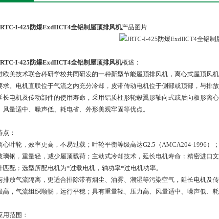
JRTC-I-425防爆ExdIICT4全铝制屋顶排风机
产品图片
JRTC-I-425防爆ExdIICT4全铝制屋顶排风机
概述：
进欧美技术联合科研学校共同研发的一种新型节能屋顶排风机，离心式屋顶风机
要求。电机直联位于气流之内充分冷却，皮带传动电机位于侧部或顶部，与排放
延长电机及传动部件的使用寿命，采用铝质柱形轮毂翼形轴向式或后向板形离心
、风量适中、噪声低、耗电省、外形美观牢固等优点。
特点：
离心叶轮，效率更高，不易过载；叶轮平衡等级高达G2.5（AMCA204-1996
玻璃钢，重量轻，减少屋顶载荷；主动式冷却技术，延长电机寿命；精密进口文
计匹配；选型所配电机为*过载电机，轴功率*过电机功率。
与排放气流隔离，更适合排除带有烟尘、油雾、潮湿等污染空气，延长电机及传
级高，气流组织顺畅，运行平稳；具有重量轻、压力高、风量适中、噪声低、耗
应用范围：