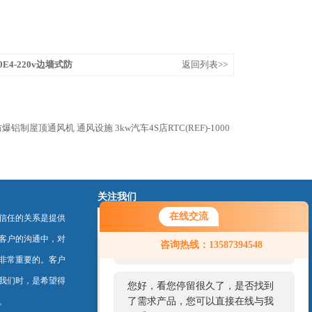
00E4-220v边墙式防
返回列表>>
书厂房防爆铝制屋顶通风机 通风设施
3kw汽车4S店RTC(REF)-1000
关注我们
在线交流
信任的关系是提供
您好！欢迎前来咨询，很高兴为您
客户的沟通中，对
咨询热线：13587394548
服务，请问您要咨询什么问题呢？
非常重要的。客户
我们时，是希望得
您好，看您停留很久了，是否找到
了需求产品，您可以直接在线与我
。