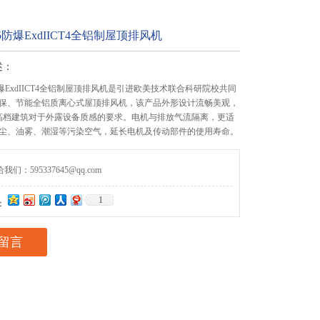
-425防爆ExdIICT4全铝制屋顶排风机
述：
425防爆ExdIICT4全铝制屋顶排风机是引进欧美技术联合科研院校共同
保、节能全铝质离心式屋顶排风机，该产品外形设计流畅美观，
高档建筑对于外露设备质感的要求。电机与排放气流隔离，更适
尘、油雾、潮湿等污染空气，延长电机及传动部件的使用寿命。
们：595337645@qq.com
1
：
留言