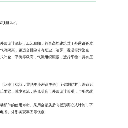
外形设计流畅，工艺精细，符合高档建筑对于外露设备质
气流隔离，更适合排除带有烟尘、油雾、温湿等污染空
式叶轮，平衡等级高，气流组织顺畅，运行平稳；具有压
）；［远高于G6.3，震动更小寿命更长］全铝制结构，寿命远
丘里管，减少紊流，降低噪音；外形设计美观，与现代建
动部件的使用寿命。采用全铝质后向板形离心式叶轮，平
电省、外形美观牢固等优点