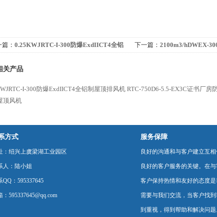
一篇：
0.25KWJRTC-I-300防爆ExdIICT4全铝
下一篇：
2100m3/hDWEX-3
屋顶排风机
腐方形轴流排风机
相关产品
5KWJRTC-I-300防爆ExdIICT4全铝制屋顶排风机
RTC-750D6-5.5-EX3C证
屋顶风机
系方式
服务保障
址：绍兴上虞梁湖工业园区
良好的沟通和与客户建立互相
系人：陆小姐
良好的客户服务的关键。在与
QQ：595337645
客户保持热情和友好的态度是
：595337645@qq.com
需要与我们交流，当客户找到
到重视，得到帮助和解决问题