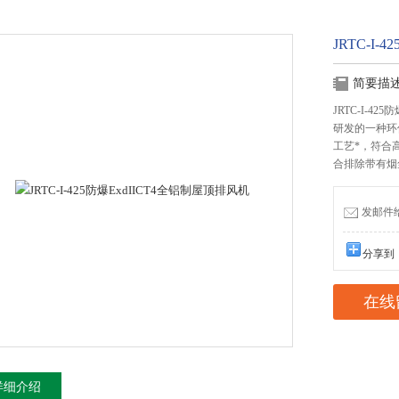
JRTC-I
简要描
JRTC-I-
研发的一种环
工艺*，符合
合排除带有烟
发邮件给我
分享到
在线
详细介绍