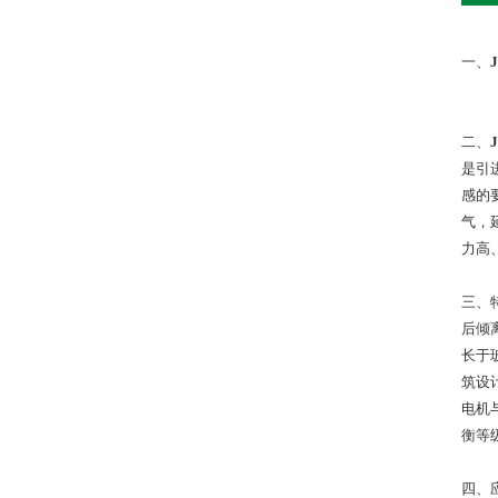
一、
二、
是引
感的
气，
力高
三、
后倾
长于
筑设
电机
衡等
四、