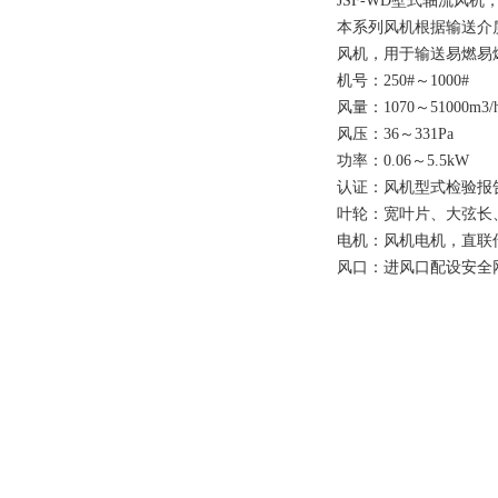
JSF-WD壁式轴流
本系列风机根据输送介质
风机，用于输送易燃易爆
机号：250#～1000#
风量：1070～51000m3/
风压：36～331Pa
功率：0.06～5.5kW
认证：风机型式检验报
叶轮：宽叶片、大弦长
电机：风机电机，直联
风口：进风口配设安全网