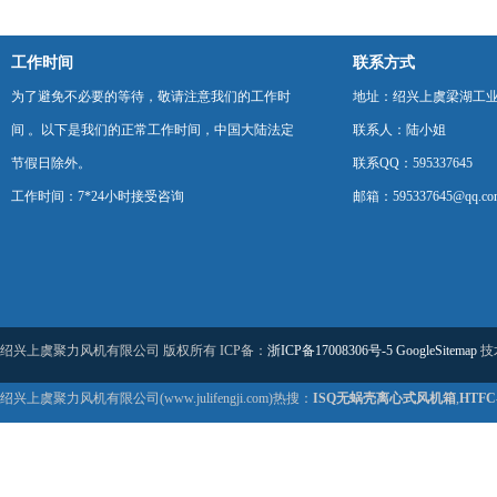
工作时间
联系方式
为了避免不必要的等待，敬请注意我们的工作时
地址：绍兴上虞梁湖工
间 。以下是我们的正常工作时间，中国大陆法定
联系人：陆小姐
节假日除外。
联系QQ：595337645
工作时间：7*24小时接受咨询
邮箱：595337645@qq.co
绍兴上虞聚力风机有限公司 版权所有 ICP备：
浙ICP备17008306号-5
GoogleSitemap
技
绍兴上虞聚力风机有限公司(www.julifengji.com)热搜：
ISQ无蜗壳离心式风机箱
,
HTF