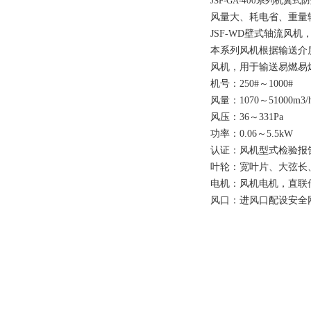
JSF-GA-400系列机翼
风量大、耗电省、重量
JSF-WD壁式轴流
本系列风机根据输送介质
风机，用于输送易燃易爆
机号：250#～1000#
风量：1070～51000m3/
风压：36～331Pa
功率：0.06～5.5kW
认证：风机型式检验报
叶轮：宽叶片、大弦长
电机：风机电机，直联
风口：进风口配设安全网