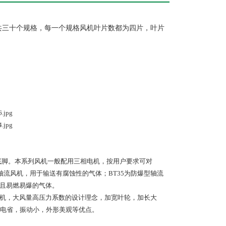
mm共三十个规格，每一个规格风机叶片数都为四片，叶片
带底脚。本系列风机一般配用三相电机，按用户要求可对
型轴流风机，用于输送有腐蚀性的气体；BT35为防爆型轴流
性且易燃易爆的气体。
电机，大风量高压力系数的设计理念，加宽叶轮，加长大
电省，振动小，外形美观等优点。