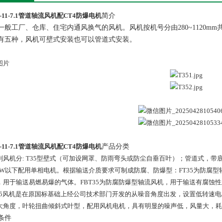
5-11-7.1管道轴流风机配CT4防爆电机
简介
一般工厂、仓库、住宅内通风换气的风机。风机按机号分由280~1120
有五种，风机可壁式安装也可以管道式安装。
图片
5-11-7.1管道轴流风机配CT4防爆电机
产品分类
列风机分: T35型壁式（可加设网罩、防雨弯头或防尘自垂百叶）；管道式，
55kW以下配用单相电机。根据输送介质要求可制成防腐、防爆型：FT35为防腐
，用于输送易燃易爆的气体。FBT35为防腐防爆型轴流风机，用于输送有腐蚀
T35风机是在原国标基础上经公司技术部门开发的从噪音角度出发，设置低转速
大角度，叶轮扭曲倾斜式叶型，配用风机电机，具有明显的噪声低，风量大，耗
条件