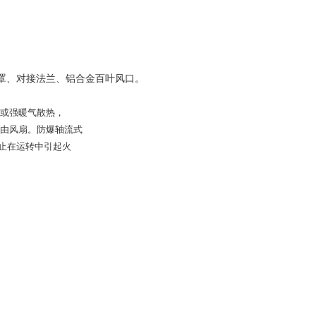
罩、对接法兰、铝合金百叶风口。
或强暖气散热，
由风扇。防爆轴流式
止在运转中引起火