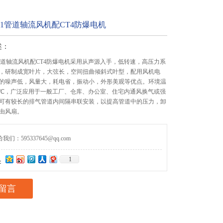
1-7.1管道轴流风机配CT4防爆电机
述：
-7.1管道轴流风机配CT4防爆电机采用从声源入手，低转速，高压力系
，研制成宽叶片，大弦长，空间扭曲倾斜式叶型，配用风机电
的噪声低，风量大，耗电省，振动小，外形美观等优点。环境温
0℃，广泛应用于一般工厂、仓库、办公室、住宅内通风换气或强
可有较长的排气管道内间隔串联安装，以提高管道中的压力，卸
由风扇。
们：595337645@qq.com
1
：
留言