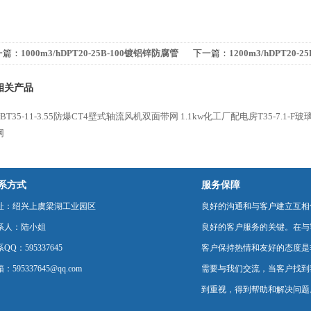
一篇：
1000m3/hDPT20-25B-100镀铝锌防腐管
下一篇：
1200m3/hDPT20-
离心风机
道离心风机
相关产品
kwBT35-11-3.55防爆CT4壁式轴流风机双面带网
1.1kw化工厂配电房T35-7.1-
网
系方式
服务保障
址：绍兴上虞梁湖工业园区
良好的沟通和与客户建立互相
系人：陆小姐
良好的客户服务的关键。在与
QQ：595337645
客户保持热情和友好的态度是
：595337645@qq.com
需要与我们交流，当客户找到
到重视，得到帮助和解决问题