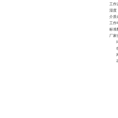
工作温
湿度
介质
工作
标准
厂家
环境
也可
风机
花，