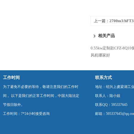
上一篇：
2700m3/hF
风机配防雨弯头
相关产品
0.55kw定制款CFZ-8
风机哪家好
工作时间
联系方式
为了避免不必要的等待，敬请注意我们的工作时
地址：绍兴上虞梁湖工
间 。以下是我们的正常工作时间，中国大陆法定
联系人：陆小姐
节假日除外。
联系QQ：595337645
工作时间：7*24小时接受咨询
邮箱：595337645@qq.co