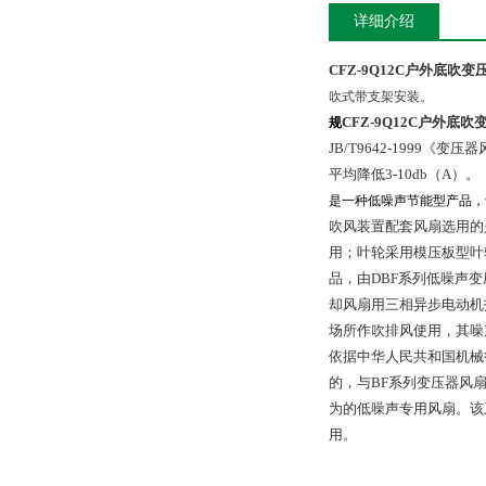
详细介绍
CFZ-9Q12C户外底吹
吹式带支架安装。
CFZ-9Q12C户外底
规
JB/T9642-199
平均降低3-10db（A）。
是一种低噪声节能型产品，
吹风装置配套风扇选用的
用；叶轮采用模压板型叶
品，由DBF系列低噪声变
却风扇用三相异步电动机技
场所作吹排风使用，其噪声
依据中华人民共和国机械行业
的，与BF系列变压器风
为的低噪声专用风扇。该
用。