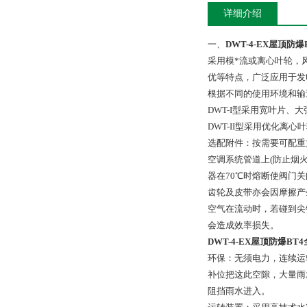
详细介绍
一、
DWT-4-EX屋顶防
采用模*流或离心叶轮，
优等特点，广泛应用于发
根据不同的使用环境和输
DWT-I型采用宽叶片
DWT-II型采用优化离
选配附件：按需要可配重
空调系统管道上(防止烟
器在70℃时熔断使阀门关
齿轮及皮带亦会因摩擦产
空气在流动时，若碰到尖
会造成效率损失。
DWT-4-EX屋顶防爆B
环保：无须电力，连续运
补位把这此空隙，大量雨
阻挡雨水进入。