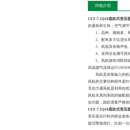
详细介绍
CFZ-7.1Q10底吹式
的通风和引风；空气调节
1、品种、规格多、风
2、配有多方位进出风
3、机组具有噪声低、
4、采用全金属可拆卸
5、风机箱有消防排烟型
高温烟气连续运行100分
风机是依靠输入的机械
风机的主要结构部件是叶
无动力通风机是利用自然
风机关系到系统的输配能
在问题，因此需要严格按
CFZ-7.1Q10底吹式
变压器运行时内部会发热
超过限值就行。比如一台