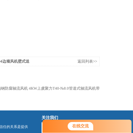
00D4边墙风机壁式送
返回列表>>
F玻璃钢防腐轴流风机
4KW上虞聚力T40-№8.0管道式轴流风机带
关注我们
在线交流
信任的关系是提供