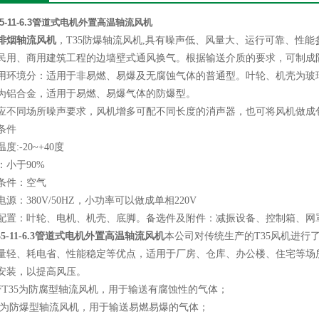
35-11-6.3管道式电机外置高温轴流风机
排烟轴流风机
，T35防爆轴流风机,具有噪声低、风量大、运行可靠、性
民用、商用建筑工程的边墙壁式通风换气。根据输送介质的要求，可制成
用环境分：适用于非易燃、易爆及无腐蚀气体的普通型。叶轮、机壳为玻
为铝合金，适用于易燃、易爆气体的防爆型。
应不同场所噪声要求，风机增多可配不同长度的消声器，也可将风机做成
条件
度:-20~+40度
：小于90%
条件：空气
电源：380V/50HZ，小功率可以做成单相220V
配置：叶轮、电机、机壳、底脚。备选件及附件：减振设备、控制箱、网
35-11-6.3管道式电机外置高温轴流风机
本公司对传统生产的T35风机进行
量轻、耗电省、性能稳定等优点，适用于厂房、仓库、办公楼、住宅等场
安装，以提高风压。
FT35为防腐型轴流风机，用于输送有腐蚀性的气体；
35为防爆型轴流风机，用于输送易燃易爆的气体；