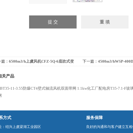
一篇：
6500m3/h上虞风机CFZ-5Q-6底吹式变
下一篇：
4500m3/hWSP-4
器散热轴流风机
风机90度防雨罩
相关产品
kwBT35-11-3.55防爆CT4壁式轴流风机双面带网
1.1kw化工厂配电房T35-7.1-
网
系方式
服务保障
址：绍兴上虞梁湖工业园区
良好的沟通和与客户建立互相