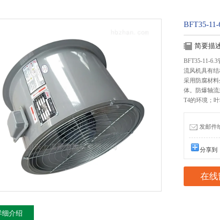
BFT35-
简要描
BFT35-1
流风机具有结
采用防腐材料
体。防爆轴流
T4的环境；
发邮件给我
分享到
在线
详细介绍