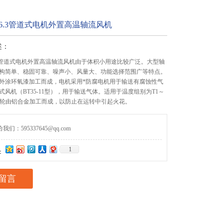
11-6.3管道式电机外置高温轴流风机
述：
1-6.3管道式电机外置高温轴流风机由于体积小用途比较广泛。大型轴
构简单、稳固可靠、噪声小、风量大、功能选择范围广等特点。
外涂环氧漆加工而成，电机采用*防腐电机用于输送有腐蚀性气
式风机（BT35-11型），用于输送气体。适用于温度组别为T1～
叶轮由铝合金加工而成，以防止在运转中引起火花。
们：595337645@qq.com
1
：
留言