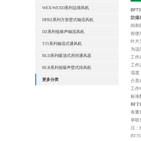
WEX/WEXD系列边墙风机
BFT
防爆
DFBZ系列方形壁式轴流风机
间和
DZ系列低噪声轴流风机
按使
叶片
T35系列轴流式通风机
为适
BLD系列吸顶式房间通风器
工作
工作温
BLB系列低噪声壁式排风机
湿度
更多分类
介质
工作
标准
BFT
有重
串联
注：
BT