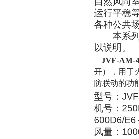
自然风向
运行平稳
各种公共
　　本系
以说明。
JVF-AM
开），用于
防联动的功
型号：JVF
机号：250D
600D6/E6
风量：1000