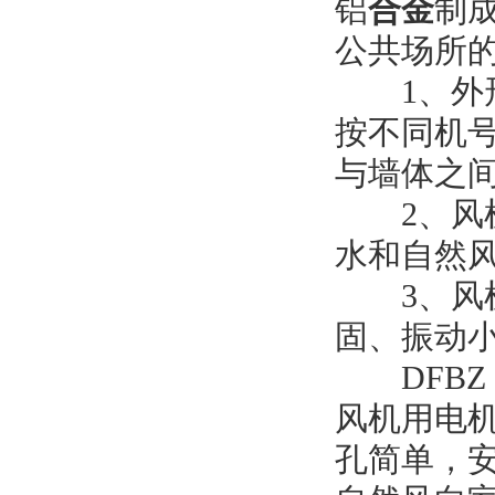
铝
合金
制
公共场所
　　1
、外
按不同机
与墙体之
　　2
、风
水和自然
　　3
、风
固、振动
DFBZ
风机用电
孔简单，