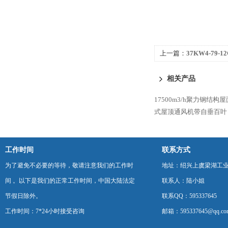
上一篇：
37KW4-79
离心风机
相关产品
17500m3/h聚力钢结构屋
式屋顶通风机带自垂百叶
工作时间
联系方式
为了避免不必要的等待，敬请注意我们的工作时
地址：绍兴上虞梁湖工
间 。以下是我们的正常工作时间，中国大陆法定
联系人：陆小姐
节假日除外。
联系QQ：595337645
工作时间：7*24小时接受咨询
邮箱：595337645@qq.co