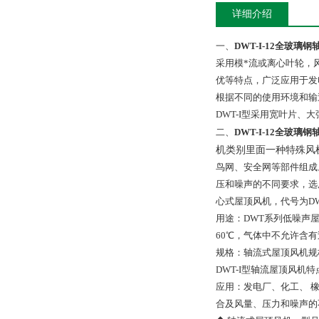
详细介绍
一、
DWT-I-12全玻
采用模*流或离心叶轮，
优等特点，广泛应用于发
根据不同的使用环境和输
DWT-I型采用宽叶片
二、
DWT-I-12全玻
机类别里面一种特殊风
鸟网、安全网等部件组成
压和噪声的不同要求，选
心式屋顶风机，代号为DW
用途：DWT系列低噪声
60℃，气体中不允许含有
规格：轴流式屋顶风机规格DWT
DWT-I型轴流屋顶风
应用：发电厂、化工、 
合及风量、压力和噪声的