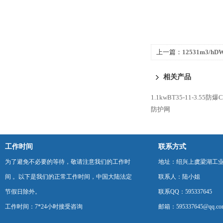
上一篇：
12531m3/h
式屋顶通风机
相关产品
1.1kwBT35-11-3.5
防护网
工作时间
联系方式
为了避免不必要的等待，敬请注意我们的工作时
地址：绍兴上虞梁湖工
间 。以下是我们的正常工作时间，中国大陆法定
联系人：陆小姐
节假日除外。
联系QQ：595337645
工作时间：7*24小时接受咨询
邮箱：595337645@qq.co