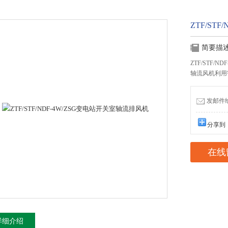
ZTF/ST
简要描
ZTF/STF/
轴流风机利用
发邮件给我
分享到
在线
详细介绍