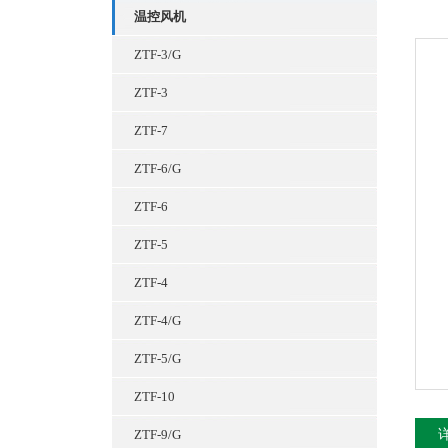
温控风机
ZTF-3/G
ZTF-3
ZTF-7
ZTF-6/G
ZTF-6
ZTF-5
ZTF-4
ZTF-4/G
ZTF-5/G
ZTF-10
ZTF-9/G