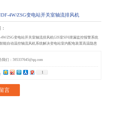
F/NDF-4W/ZSG变电站开关室轴流排风机
述：
NDF-4W/ZSG变电站开关室轴流排风机GIS室SF6泄漏监控报警系统
智能自动温控轴流风机系统解决变电站室内配电装置高温隐患
们：595337645@qq.com
1
：
留言