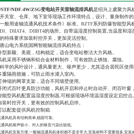
F/STF/NDF-4W/ZSG变电站开关室轴流排风机
是绍兴上虞聚力风
开关室、仓库、地下室等现场工作环境特点，设计、量身制作的新型通
《一般用途轴流通风机技术条件》标准。BZTF系列防爆智能型
DI、DIIAT4、DIIBT4的场所。自带温湿度控制装置,当温
的特殊要求加装时控开关，更加灵活控制。
唐山电力系统国网智能轴流排风机
特点：
外型新颖、美观，结构稳定，适合变电站整洁大方风格。
风机采用不锈钢和铝合金材料制作，可有效防止锈蚀、腐蚀。
*科学的风叶设计，通风量更大、噪声更少，尤其适合居民区使用
多重隔雨措施，可防止雨水灌入室内。
可伸缩的网罩支架，适合不同墙壁使用。
开闭式百叶更具防沙功能，风机开启和停止时自动开、闭百叶窗
智能型风机配置温湿度控制器,可根据现场环境温湿度设定启控点
加装时控开关，更有效的控制风机启停。
可以配套提供风机控制箱
。
轴流通风机具有结构简单,稳固可靠;
轴流通风机噪声较小、对人的噪音污染比较低;
轴流通风机安装方便,一般轴流通风机体积都不是非常大,安装材料不需要很多,安