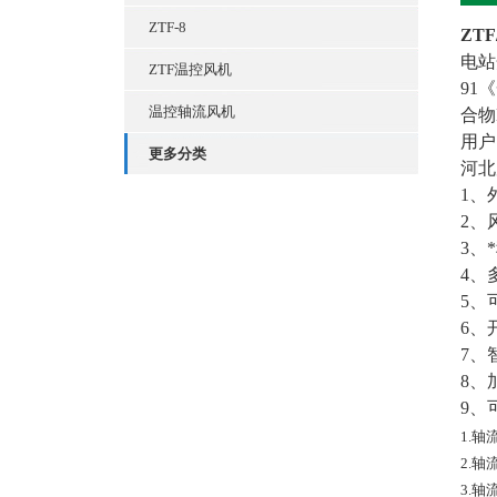
ZTF-8
ZT
电站
ZTF温控风机
91
温控轴流风机
合物
用户
更多分类
河北
1、
2、
3、
4、
5、
6、
7、
8、
9、
1.
2.
3.