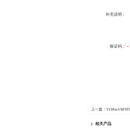
补充说明：
验证码：
上一篇：
5530m3/hF
声柜式离心风机
相关产品