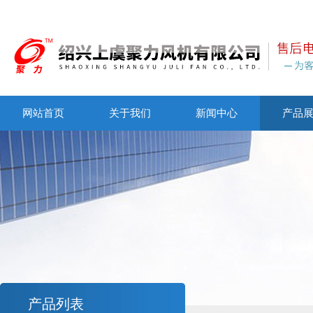
网站首页
关于我们
新闻中心
产品
产品列表