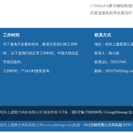
17500m3/h聚力钢结构屋
式屋顶通风机带自垂百叶
工作时间
联系方式
为了避免不必要的等待，敬请注意我们的工作时
地址：绍兴上虞梁湖工
间 。以下是我们的正常工作时间，中国大陆法定
联系人：陆小姐
节假日除外。
联系QQ：595337645
工作时间：7*24小时接受咨询
邮箱：595337645@qq.co
绍兴上虞聚力风机有限公司 版权所有 ICP备：
浙ICP备17008306号-5
GoogleSitemap
技
绍兴上虞聚力风机有限公司(www.julifengji.com)热搜：
ISQ无蜗壳离心式风机箱
,
HTF