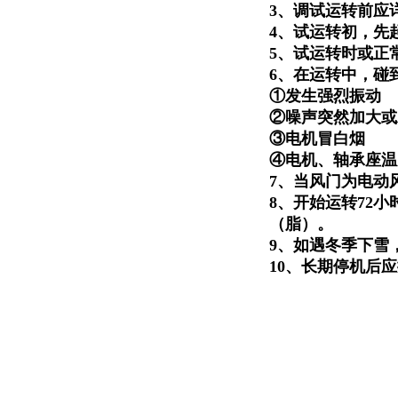
3
、调试运转前应
4
、试运转初，先
5
、试运转时或正
6
、在运转中，碰
①发生强烈振动
②噪声突然加大或
③电机冒白烟
④电机、轴承座温
7
、当风门为电动
8
、开始运转
72
小
（脂）。
9
、如遇冬季下雪
10
、长期停机后应