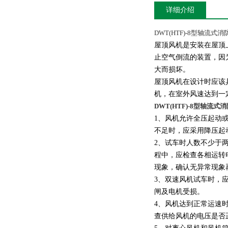
详细介绍
DWT(HTF)-8型轴流
屋顶风机是安装在屋顶
止空气倒流的装置，因
大而损坏。
屋顶风机在设计时应该
机，在室外风速达到一
DWT(HTF)-8型轴流
1、风机允许全压起动
不足时，应采用降压起动
2、试车时人数不少于
程中，应检查各相运转
现象，确认无异常现象
3、双速风机试车时，
闸及电机受损。
4、风机达到正常运速
查供给风机的电压是否