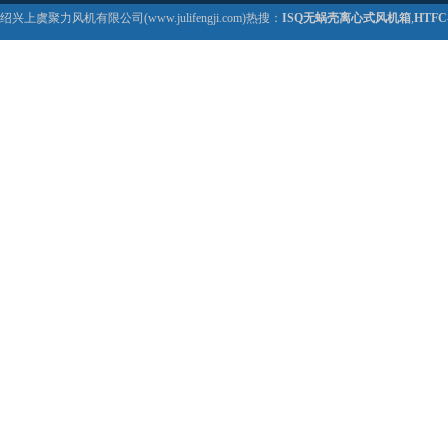
绍兴上虞聚力风机有限公司(www.julifengji.com)热搜：
ISQ无蜗壳离心式风机箱
,
HTF