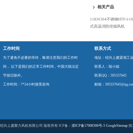
斜流风机
相关产品
11KW304不锈钢HTF-I
式高温消防排烟风机
工作时间
联系方式
为了避免不必要的等待，敬请注意我们的工作时
地址：绍兴上虞梁湖工
间 。以下是我们的正常工作时间，中国大陆法定
联系人：陆小姐
节假日除外。
联系QQ：595337645
工作时间：7*24小时接受咨询
邮箱：595337645@qq.co
绍兴上虞聚力风机有限公司 版权所有 ICP备：
浙ICP备17008306号-5
GoogleSitemap
技