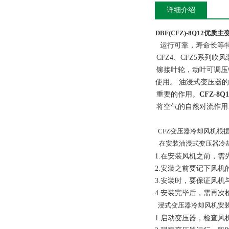
详细介绍
DBF(CFZ)-8Q12优质
运行可靠，寿命长等特
CFZ
4
、CFZ
5
系列吹风
铆接叶轮，动叶可调压
使用。 油浸式变压器
重要的作用。
CFZ-8
将空气的自然对流作用
CFZ变压器冷却风机根
在安装油浸式变压器冷
1.
在安装风机之前，需
2.安装
之前要记下风机
3.
安装时，要保证风机
4.安装
完毕后，需再次
浸式变压器冷却风机安装
1.
启动变压器，检查风