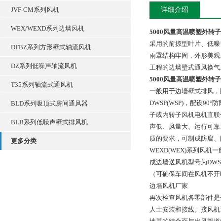
JVF-CM系列风机
详细介绍
WEX/WEXD系列边墙风机
5000风量高温喷塑外转
采用的前掠型叶片、低噪
DFBZ系列方形壁式轴流风机
雨罩结构牢固，外形美观
DZ系列低噪声轴流风机
工程的边墙壁式通风换气
5000风量高温喷塑外转
T35系列轴流式通风机
一般用于边墙壁式排风，
DWSP(WSP)，配设
BLD系列吸顶式房间通风器
子或内转子风机电机直联
BLB系列低噪声壁式排风机
声低、风量大、运行可靠
质的要求，可制成防腐、
更多分类
WEXD(WEX)系列风
成边墙送风机型号为DWS
（可确保车间在风机不开
边墙风机厂家
再次检查风机各零部件是
人士安装和接线。接风机