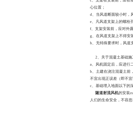
c、支架在安装前，应在
心位置；
d、当风道断面较小时，
e、凡风道支架上的螺栓
f、支架安装前，应对外
g、在风道支架上不得安
h、无特殊要求时，风道
2、关于混凝土基础施
a、风机固定后，应进行
b、土建在浇注混凝土前
不宜出现正误差（即不宜
c、基础埋入地面以下的
隧道射流风机
的安装
人们的生命安全，不容忽