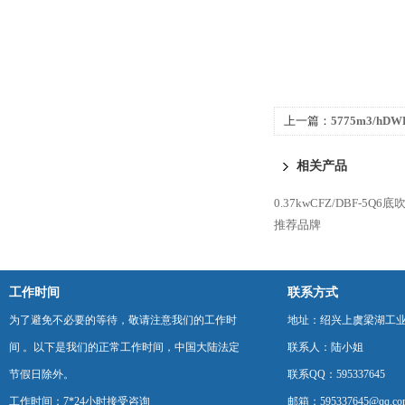
上一篇：
5775m3/hD
墙排风机
相关产品
0.37kwCFZ/DBF-5
推荐品牌
工作时间
联系方式
为了避免不必要的等待，敬请注意我们的工作时
地址：绍兴上虞梁湖工
间 。以下是我们的正常工作时间，中国大陆法定
联系人：陆小姐
节假日除外。
联系QQ：595337645
工作时间：7*24小时接受咨询
邮箱：595337645@qq.co