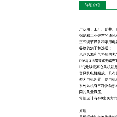
详细介绍
广泛用于工厂、矿井、
锅炉和工业炉窑的通风
空气调节设备和家用电
谷物的烘干和选送；
风洞风源和气垫船的充
DDSQ-315管道式无蜗
ISQ无蜗壳离心风机
音风机电机组成。具有
型为电机外置，使电机
系列风机有三种驱动形
同的风量风压。
常规设计有4种出风方
原理