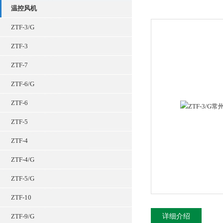
温控风机
ZTF-3/G
ZTF-3
ZTF-7
ZTF-6/G
ZTF-6
ZTF-5
ZTF-4
ZTF-4/G
ZTF-5/G
ZTF-10
ZTF-9/G
详细介绍