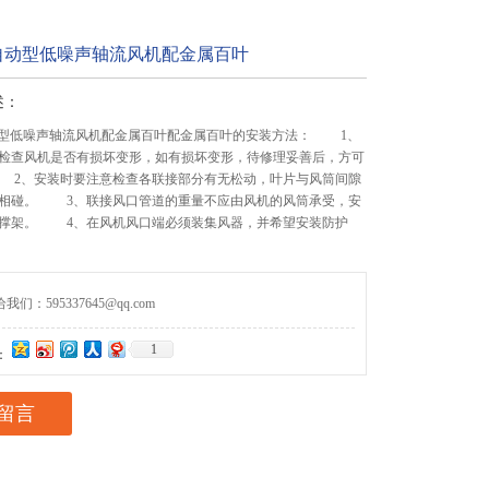
/G自动型低噪声轴流风机配金属百叶
述：
G自动型低噪声轴流风机配金属百叶配金属百叶的安装方法： 1、
检查风机是否有损坏变形，如有损坏变形，待修理妥善后，方可
2、安装时要注意检查各联接部分有无松动，叶片与风筒间隙
相碰。 3、联接风口管道的重量不应由风机的风筒承受，安
撑架。 4、在风机风口端必须装集风器，并希望安装防护
们：595337645@qq.com
1
：
留言