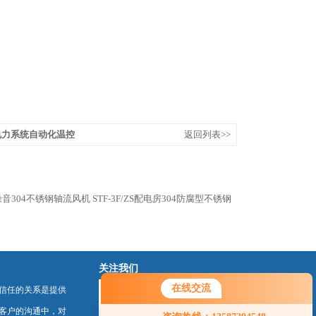
山电力系统自动化温控
返回列表>>
房低噪音304不锈钢轴流风机
STF-3F/ZS配电房304防腐型不锈钢
关注我们
在线交流
信任的关系是提供
您好！欢迎前来咨询，很高兴为您
客户的沟通中，对