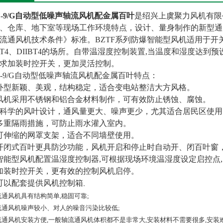
F-9/G自动型低噪声轴流风机配金属百叶
是绍兴上虞聚力风机有限
、仓库、地下室等现场工作环境特点，设计、量身制作的新型通风产品
流通风机技术条件》标准。BZTF系列防爆智能型风机适用于开
IAT4、DIIBT4的场所。自带温湿度控制装置,当温度和湿度达
求加装时控开关，更加灵活控制。
F-9/G自动型低噪声轴流风机配金属百叶
特点：
外型新颖、美观，结构稳定，适合变电站整洁大方风格。
风机采用不锈钢和铝合金材料制作，可有效防止锈蚀、腐蚀。
*科学的风叶设计，通风量更大、噪声更少，尤其适合居民区使用
多重隔雨措施，可防止雨水灌入室内。
可伸缩的网罩支架，适合不同墙壁使用。
开闭式百叶更具防沙功能，风机开启和停止时自动开、闭百叶窗
智能型风机配置温湿度控制器,可根据现场环境温湿度设定启控点
加装时控开关，更有效的控制风机启停。
可以配套提供风机控制箱
。
轴流通风机具有结构简单,稳固可靠;
轴流通风机噪声较小、对人的噪音污染比较低;
轴流通风机安装方便,一般轴流通风机体积都不是非常大,安装材料不需要很多,安