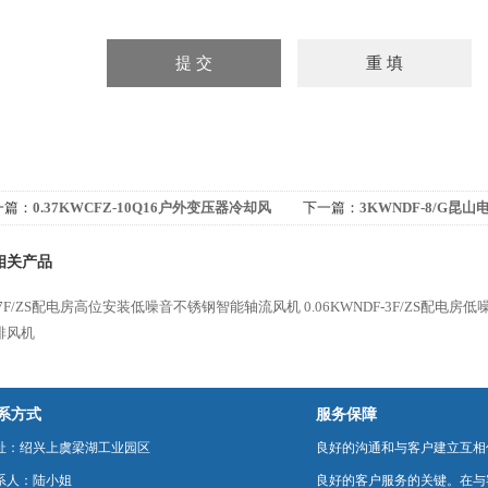
一篇：
0.37KWCFZ-10Q16户外变压器冷却风
下一篇：
3KWNDF-8/G昆
 轴流风机
轴流风机
相关产品
F-7F/ZS配电房高位安装低噪音不锈钢智能轴流风机
0.06KWNDF-3F/ZS配电
排风机
系方式
服务保障
址：绍兴上虞梁湖工业园区
良好的沟通和与客户建立互相
系人：陆小姐
良好的客户服务的关键。在与