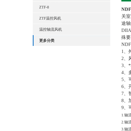
ZTF-8
ND
关室
ZTF温控风机
途轴
温控轴流风机
DI
殊要
更多分类
ND
1、
2、
3、
4、
5、
6、
7、
8、
9、
1.
2.
3.