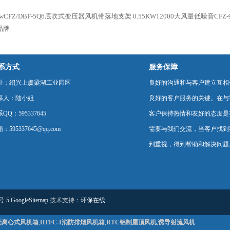
7kwCFZ/DBF-5Q6底吹式变压器风机带落地支架
0.55KW12000大风量低噪音CFZ
品牌
系方式
服务保障
址：绍兴上虞梁湖工业园区
良好的沟通和与客户建立互相
系人：陆小姐
良好的客户服务的关键。在与
QQ：595337645
客户保持热情和友好的态度是
：595337645@qq.com
需要与我们交流，当客户找到
到重视，得到帮助和解决问题
号-5
GoogleSitemap
技术支持：
环保在线
壳离心式风机箱
,
HTFC-I消防排烟风机箱
,
RTC铝制屋顶风机
,
诱导射流风机