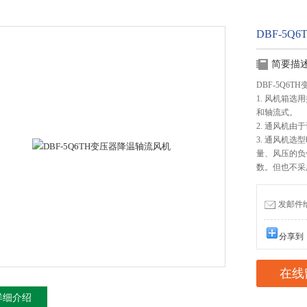
DBF-5
简要描
DBF-5Q6
1. 风机箱
和轴流式。
2. 通风机
3. 通风机
量、风压的负偏
数。但也不采
发邮件给我
分享到
在线
详细介绍