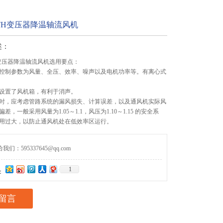
Q6TH变压器降温轴流风机
述：
TH变压器降温轴流风机选用要点：
选用控制参数为风量、全压、效率、噪声以及电机功率等。有离心式
由于设置了风机箱，有利于消声。
选型时，应考虑管路系统的漏风损失、计算误差，以及通风机实际风
差，一般采用风量为1.05～1.1，风压为1.10～1.15 的安全系
用过大，以防止通风机处在低效率区运行。
们：595337645@qq.com
1
：
留言