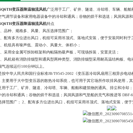
-5Q6TH变压器降温轴流风机
广泛用于工厂、矿井、隧道、冷却塔、车辆、船舶
空气调节设备和家用电器设备中的冷却和通风；谷物的烘干和选送；风洞风源和
-5Q6TH变压器降温轴流风机
特点
品种、规格多、风量、风压选择范围广；
配有多方位进出风口，机组可采用吊顶式、落地式安装，便于安装同时利于
机组具有噪声低、震动小、风量大、体积小；
采用全金属可拆卸框架和内帖隔热吸声板，可现场拆装，安置灵活；
风机箱有消防排烟型和通风型两种类型。消防排烟型采用耐高温结构板、电动
烟气连续运行100分钟以上。
是按中华人民共和国行业标准JB/T9545-2002《变压器冷却风扇用三相异步电动机
，主要用于大中型变压器的散热冷却系统，也可用于其它场所作吹排风使用，其噪声比
泛用于工厂、矿井、隧道、冷却塔、车辆、船舶和建筑物的通风、排尘和冷却；
中的冷却和通风；谷物的烘干和选送；风洞风源和气垫船的充气和推进等 DBF-6
选择范围广； 2、配有多方位进出风口，机组可采用吊顶式、落地式安装，便