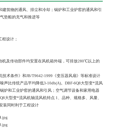
和建筑物的通风、排尘和冷却；锅炉和工业炉窑的通风和引
气垫船的充气和推进等
工程设计；
机及传动部件均安置在风机箱外端，可排放280℃以上的
技术条件》和JB/T9642-1999《变压器风扇》等标准设计
传统产品平均降低3-10db(A)。
DBF-6Q8大型变*流风
锅炉和工业炉窑的通风和引风；空气调节设备和家用电器
Q8大型变*流风机轴流风机特点 1、品种、规格多、风量、
于安装同时利于工程设计