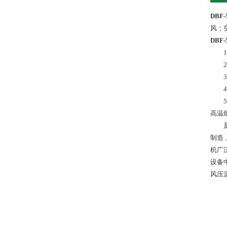
DBF
风；
DBF
1、
2、
3、
4、
5、
高温
制造
机广
设备
风压