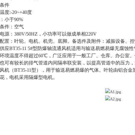
条件
度:-20~+40度
：小于90%
条件：空气
电源：380V/50HZ，小功率可以做成单相220V
配置：叶轮、电机、机壳、底脚。备选件及附件：减振设备、控
供应BT35-11 5#型防爆轴流通风机适用与输送易燃易爆无腐蚀
温度不得超过60℃，广泛应用于一般工厂、仓库、办公室、
可有较长的排气管道内间隔串联安装，以提高管道中的压力，
（BT35-11型），用于输送易燃易爆的气体。叶轮由铝合金
，电机采用隔爆型电机。