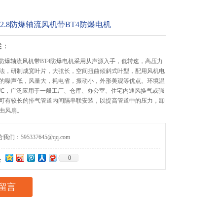
 No.2.8防爆轴流风机带BT4防爆电机
述：
No.2.8防爆轴流风机带BT4防爆电机采用从声源入手，低转速，高压力
法，研制成宽叶片，大弦长，空间扭曲倾斜式叶型，配用风机电
的噪声低，风量大，耗电省，振动小，外形美观等优点。环境温
0℃，广泛应用于一般工厂、仓库、办公室、住宅内通风换气或强
可有较长的排气管道内间隔串联安装，以提高管道中的压力，卸
由风扇。
们：595337645@qq.com
0
：
留言