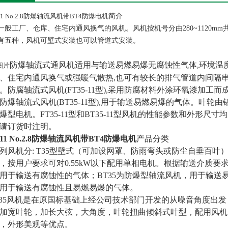
-11 No.2.8防爆轴流风机带BT4防爆电机
简介
一般工厂、仓库、住宅内通风换气的风机。风机按机号分由280~1120
有五种，风机可壁式安装也可以管道式安装。
防爆轴流式通风机适用与输送易燃易爆无腐蚀性气体,环境温度
图片
、住宅内通风换气或强暖气散热,也可有较长的排气管道内间隔串
。防腐轴流式风机(FT35-11型),采用防腐材料外涂环氧漆加
防爆轴流式风机(BT35-11型),用于输送易燃易爆的气体。叶轮
爆型电机。FT35-11型和BT35-11型风机的性能参数和外形尺寸
请订货时注明。
5-11 No.2.8防爆轴流风机带BT4防爆电机
产品分类
列风机分: T35型壁式（可加设网罩、防雨弯头或防尘自垂百
，按用户要求可对0.55kW以下配用单相电机。根据输送介质要
用于输送有腐蚀性的气体；BT35为防爆型轴流风机，用于输送易
用于输送有腐蚀性且易燃易爆的气体。
T35风机是在原国标基础上经公司技术部门开发的从噪音角度出
加宽叶轮，加长大弦，大角度，叶轮扭曲倾斜式叶型，配用风机
，外形美观等优点。