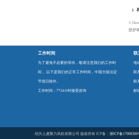
顶
1.1
防护
工作时间
联
为了避免不必要的等待，敬请注意我们的工作时
地
间 。以下是我们的正常工作时间，中国大陆法定
联
节假日除外。
联系
工作时间：7*24小时接受咨询
邮箱
绍兴上虞聚力风机有限公司 版权所有 ICP备：
浙ICP备17008306