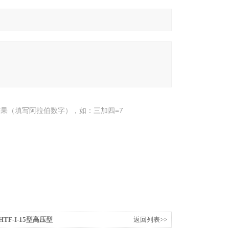
果（填写阿拉伯数字），如：三加四=7
TF-I-15型高压型
返回列表>>