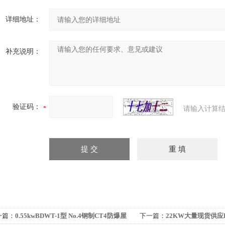
详细地址：
补充说明：
验证码：
请输入计算结
一篇：
0.55kwBDWT-1型 No.4钢制CT4防爆屋
下一篇：
22KW大量现货供应H