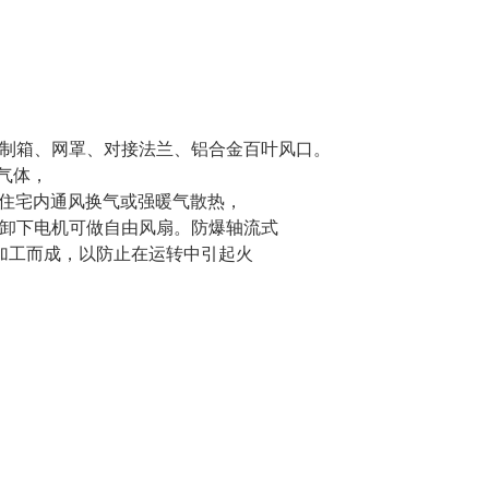
制箱、网罩、对接法兰、铝合金百叶风口。
性气体，
住宅内通风换气或强暖气散热，
卸下电机可做自由风扇。防爆轴流式
加工而成，以防止在运转中引起火