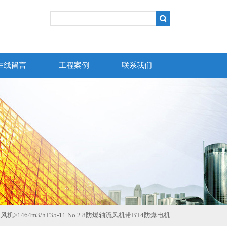
在线留言
工程案例
联系我们
通风机
>
1464m3/hT35-11 No.2.8防爆轴流风机带BT4防爆电机