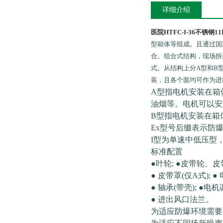
详细介绍
医院HTFC-I-36不锈钢
型箱体等组成。且通过国
合。组合式结构，现场拆
式。从结构上分A型和B
装，且各个面均可作为进
A型指电机安装在箱
油烟等。电机可以安
B型指电机安装在箱
Ex型号后缀表示防
I型为单速中低压型，压
标准配置
●叶轮; ●皮带轮、皮
● 皮带罩(仅A式); ●
● 轴承(带壳); ●电机
● 进出风口法兰。
为适应防爆环境需要