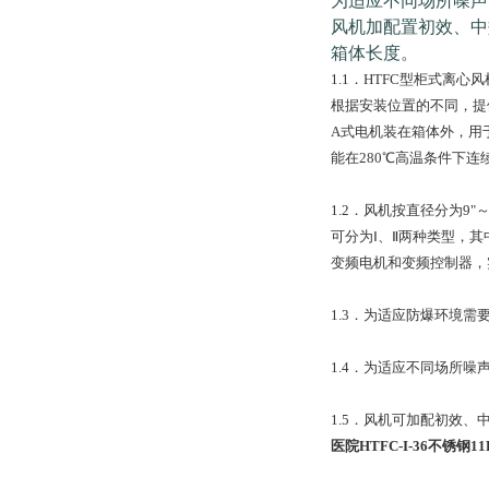
为适应不同场所噪声
风机加配置初效、中
箱体长度。
1.1．HTFC型柜式
根据安装位置的不同，提
A式电机装在箱体外，用于
能在280℃高温条件下
1.2．风机按直径分为9"～
可分为Ⅰ、Ⅱ两种类型，
变频电机和变频控制器，实
1.3．为适应防爆环境需
1.4．为适应不同场所
1.5．风机可加配初效
医院HTFC-I-36不锈钢