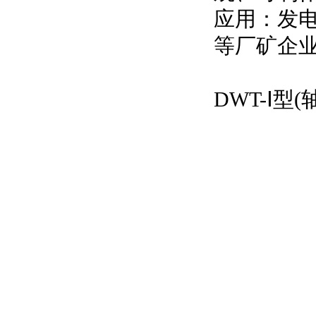
应用：发
等厂矿企
DWT-Ⅰ型