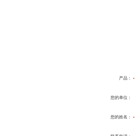
产品：
您的单位：
您的姓名：