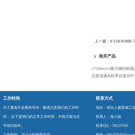
上一篇：
0.55KWDB
含电机网罩 轴流风机
相关产品
17500m3/h聚力钢结构屋
式屋顶通风机带自垂百叶
工作时间
联系方式
为了避免不必要的等待，敬请注意我们的工作时
地址：绍兴上虞梁湖工
间 。以下是我们的正常工作时间，中国大陆法定
联系人：陆小姐
节假日除外。
联系QQ：595337645
工作时间：7*24小时接受咨询
邮箱：595337645@qq.co