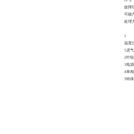
故障
可能
处理
1
温度
1进
2叶
3电
4单
5特