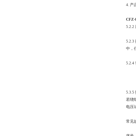
4. 
CFZ
5.
5.
中，
5.
5.
若绕
电压
常见
序号