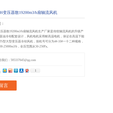
8TH变压器散19200m3/h扇轴流风机
述：
TH变压器散19200m3/h扇轴流风机生产厂家是传统轴流风机的升级产
器油冷却配套设计，风机电机采用耐高温电机，保证在高温下能
TS型大型变压器冷却风机，按机号可分为4#-10#一十二种规格，
-25000m3/h，全压范围从50-250Pa。
们：595337645@qq.com
1
：
留言