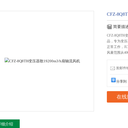
CFZ-8Q
简要描
CFZ-8Q8
品，专为变压
正常工作，JL
风量范围从4000
发邮件给我
分享到
在线
详细介绍