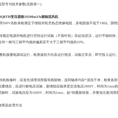
产品型号与技术参数(见附表一)
-8Q8TH变压器散19200m3/h扇轴流风机
2.2 用500V兆欧表检测定子绕组对机壳热态绝缘电阻，其电阻值不低于1MΩ。
2.3 按规定电源对电机进行空转运行试验（不装叶轮）应起动灵活，运行平稳轻
任何一相与三相平均值的偏差应不大于三相平均值的10%。
2.4 整机接通电源试运行，检查旋转方向及运行情况，试验正常后，即可投入运行
3.5 拆机检修时，应首先清理润滑脂等残留物，连同轴承均应*清洗干净，检查
组重绕后，应进行耐电压试验，新绕组应能承受交流电压2000V，时间为1mi
试验时，试验电压应为1600V，时间为1min。如*则重新组装，并要加注新润滑
故障及处理方法