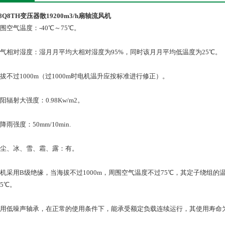
-8Q8TH变压器散19200m3/h扇轴流风机
 周围空气温度：-40℃～75℃。
2 空气相对湿度：湿月月平均大相对湿度为95%，同时该月月平均低温度为25℃。
 海拔不过1000m（过1000m时电机温升应按标准进行修正）。
 太阳辐射大强度：0.98Kw/m2。
 大降雨强度：50mm/10min.
6 砂尘、冰、雪、霜、露：有。
7 电机采用B级绝缘，当海拔不过1000m，周围空气温度不过75℃，其定子绕组
5℃。
8 采用低噪声轴承，在正常的使用条件下，能承受额定负载连续运行，其使用寿命