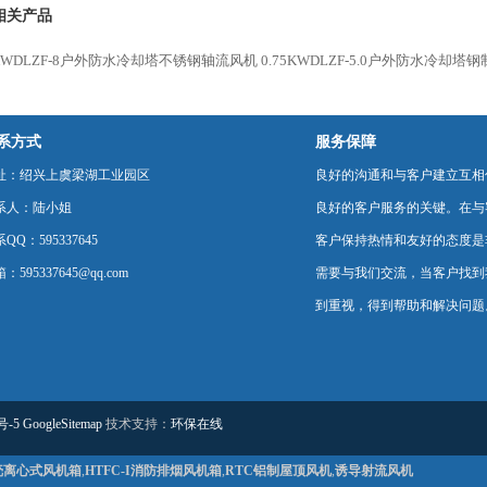
相关产品
5KWDLZF-8户外防水冷却塔不锈钢轴流风机
0.75KWDLZF-5.0户外防水冷却塔
系方式
服务保障
址：绍兴上虞梁湖工业园区
良好的沟通和与客户建立互相
系人：陆小姐
良好的客户服务的关键。在与
QQ：595337645
客户保持热情和友好的态度是
：595337645@qq.com
需要与我们交流，当客户找到
到重视，得到帮助和解决问题
号-5
GoogleSitemap
技术支持：
环保在线
壳离心式风机箱
,
HTFC-I消防排烟风机箱
,
RTC铝制屋顶风机
,
诱导射流风机