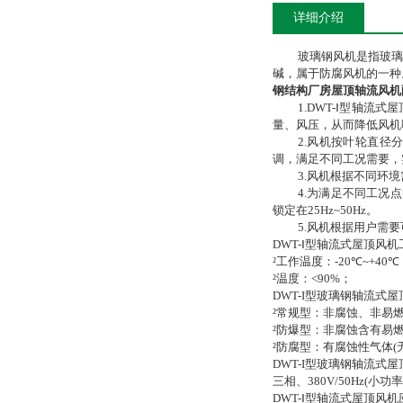
详细介绍
玻璃钢风机是指玻璃
碱，属于防腐风机的一种
钢结构厂房屋顶轴流风机
1.
DWT-
Ⅰ型轴流式
量、风压，从而降低风机
2.
风机按叶轮直径
调，满足不同工况需要，
3.
风机根据不同环境
4.
为满足不同工况点
锁定在
25Hz~50Hz
。
5.
风机根据用户需要
DWT-
Ⅰ
型轴流式屋顶风机
²
工作温度：
-20
℃
~+40
℃
²
温度：
<90%
；
DWT-I
型玻璃钢轴流式屋
²
常规型：非腐蚀、非易
²
防爆型：非腐蚀含有易
²
防腐型：有腐蚀性气体
(
DWT-I
型玻璃钢轴流式屋
三相、
380V/50Hz(
小功率
DWT-
Ⅰ
型轴流式屋顶风机