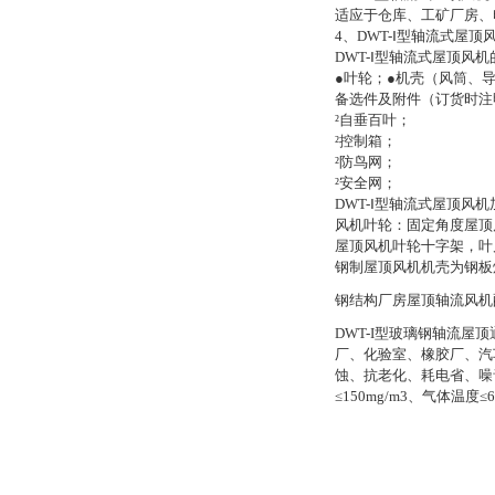
适应于仓库、工矿厂房、
4
、
DWT-
Ⅰ
型轴流式屋顶
DWT-
Ⅰ
型轴流式屋顶风机
●叶轮；
●机壳（风筒、
备选件及附件（订货时注
²
自垂百叶；
²
控制箱；
²
防鸟网；
²
安全网；
DWT-
Ⅰ
型轴流式屋顶风机
风机叶轮：固定角度屋顶
屋顶风机叶轮十字架，叶
钢制屋顶风机机壳为钢板
钢结构厂房屋顶轴流风机
DWT-I
型玻璃钢轴流屋顶
厂、化验室、橡胶厂、汽
蚀、抗老化、耗电省、噪
≤
150mg/m3
、气体温度≤
6