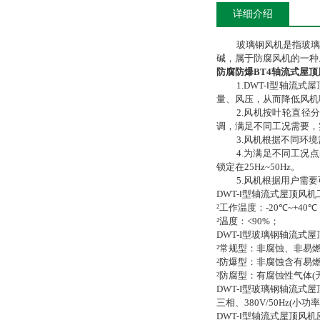
详细介绍
玻璃钢风机是指玻璃
碱，属于防腐风机的一种
防腐防爆BT4轴流式屋顶
1.
DWT-
Ⅰ型轴流式
量、风压，从而降低风机
2.
风机按叶轮直径
调，满足不同工况需要，
3.
风机根据不同环境
4.
为满足不同工况点
锁定在
25Hz~50Hz
。
5.
风机根据用户需要
DWT-
Ⅰ
型轴流式屋顶风机
²
工作温度：
-20
℃
~+40
℃
²
温度：
<90%
；
DWT-I
型玻璃钢轴流式屋
²
常规型：非腐蚀、非易
²
防爆型：非腐蚀含有易
²
防腐型：有腐蚀性气体
(
DWT-I
型玻璃钢轴流式屋
三相、
380V/50Hz(
小功率
DWT-
Ⅰ
型轴流式屋顶风机