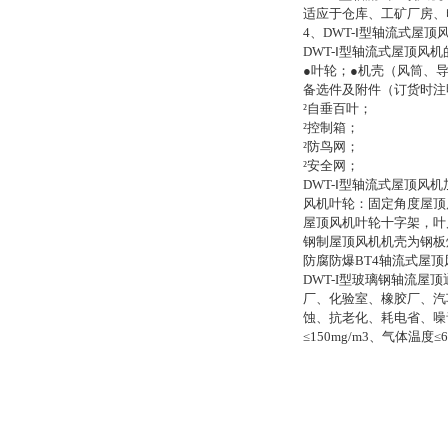
适应于仓库、工矿厂房、
4
、
DWT-
Ⅰ
型轴流式屋顶
DWT-
Ⅰ
型轴流式屋顶风机
●叶轮；
●机壳（风筒、
备选件及附件（订货时注
²
自垂百叶；
²
控制箱；
²
防鸟网；
²
安全网；
DWT-
Ⅰ
型轴流式屋顶风机
风机叶轮：固定角度屋顶
屋顶风机叶轮十字架，叶
钢制屋顶风机机壳为钢板
防腐防爆BT4轴流式屋顶
DWT-I
型玻璃钢轴流屋顶
厂、化验室、橡胶厂、汽
蚀、抗老化、耗电省、噪
≤
150mg/m3
、气体温度≤
6