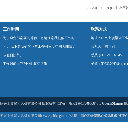
2.2kwCFZ-12Q12主
工作时间
联系方式
为了避免不必要的等待，敬请注意我们的工作时
地址：绍兴上虞梁湖工
间 。以下是我们的正常工作时间，中国大陆法定
联系人：陆小姐
节假日除外。
联系QQ：595337645
工作时间：7*24小时接受咨询
邮箱：595337645@qq.co
绍兴上虞聚力风机有限公司 版权所有 ICP备：
浙ICP备17008306号-5
GoogleSitemap
技
绍兴上虞聚力风机有限公司(www.julifengji.com)热搜：
ISQ无蜗壳离心式风机箱
,
HTF