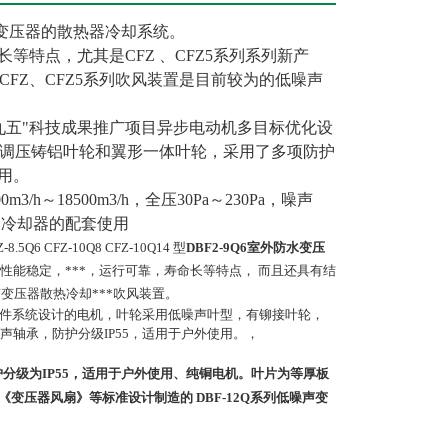
变压器的散热器冷却系统。
等特点，尤其是CFZ 、CFZ5系列系列新产
FZ、CFZ5系列吹风装置是目前较为的低噪声
九五"科技成果推广项目异步电动机多目标优化设
调压铸铝叶轮和翼形一体叶轮，采用了多项防护
用。
h～18500m3/h，全压30Pa～230Pa，噪声
器、冷却器的配套使用
8.5Q6 CFZ-10Q8 CFZ-10Q14 型
DBF2-9Q6室外防水变压
性能稳定，***，运行可靠，寿命长等特点，
而且还具有结
变压器散热冷却***吹风装置。
软件系统设计的电机，叶轮采用低噪声叶型，有铆接叶轮，
轴承，防护分级IP55，适用于户外使用。，
分级为IP55，适用于户外使用、纯铜电机。叶片为等厚板
99《变压器风扇》等标准设计制造的
DBF-12Q系列低噪声变