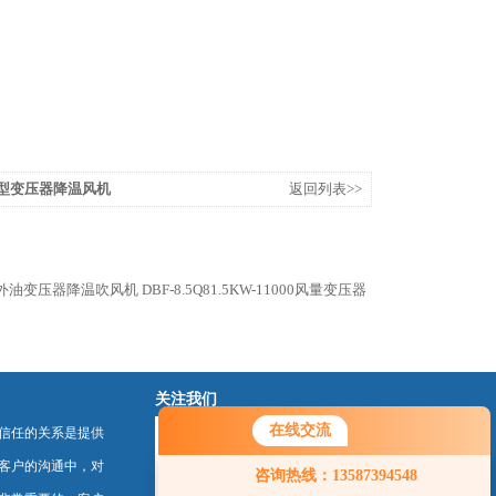
Q8大型变压器降温风机
返回列表>>
m3/h户外油变压器降温吹风机
DBF-8.5Q81.5KW-11000风量变压器
关注我们
在线交流
信任的关系是提供
您好！欢迎前来咨询，很高兴为您
客户的沟通中，对
咨询热线：13587394548
服务，请问您要咨询什么问题呢？