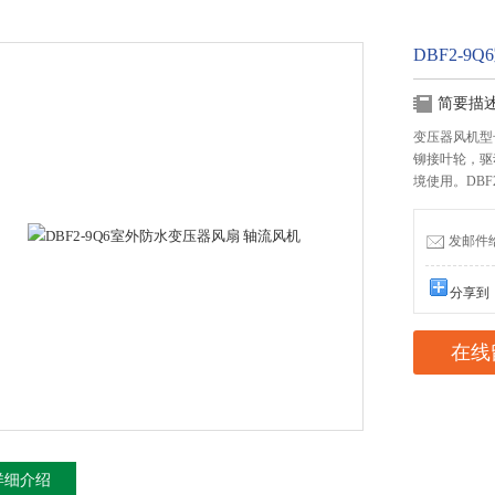
DBF2-
简要描
变压器风机型号
铆接叶轮，驱
境使用。DBF
发邮件给我
分享到
在线
详细介绍