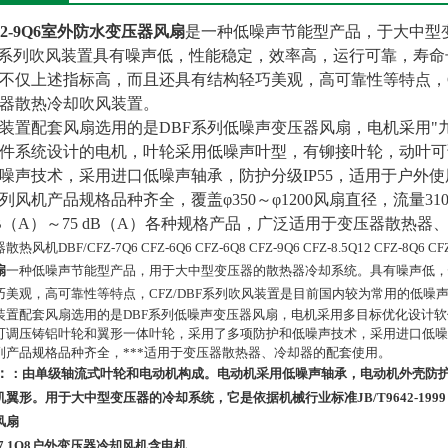
F2-9Q6室外防水变压器风扇
是一种低噪声节能型产品，于大中型
Z系列吹风装置具有噪声低，性能稳定，效率高，运行可靠，寿命长
不仅上述指标高，而且还具有结构轻巧美观，高可靠性等特点，C
器散热冷却吹风装置。
装置配套风扇选用的是DBF系列低噪声变压器风扇，电机采用"
件系统设计的电机，叶轮采用低噪声叶型，有铆接叶轮，动叶可
噪声技术，采用进口低噪声轴承，防护分级IP55，适用于户外使
列风机产品规格品种齐全，覆盖φ350～φ1200风扇直径，流量3100m3/
dB（A）～75 dB（A）各种规格产品，广泛适用于变压器散热
热风机DBF/CFZ-7Q6 CFZ-6Q6 CFZ-6Q8 CFZ-9Q6 CFZ-8.5Q12 CFZ-8Q6 CFZ-
扇
一种低噪声节能型产品，用于大中型变压器的散热器冷却系统。具有噪声低，
巧美观，高可靠性等特点，CFZ/DBF
系列吹风装置是目前国内较为常用的低噪声
装置配套风扇选用的是DBF系列低噪声变压器风扇，电机采用多目标优化设计
可调压铸铝叶轮和翼形一体叶轮，采用了多项防护和低噪声技术，采用进口低噪声
列产品规格品种齐全，***适用于变压器散热器、冷却器的配套使用。
：
：由单级轴流式叶轮和电动机构成。电动机采用低噪声轴承，电动机外壳防护
机翼形。用于大中型变压器的冷却系统，它是依据机械行业标准JB/T9642-19
风扇
-7.1Q8户外变压器冷却风机含电机