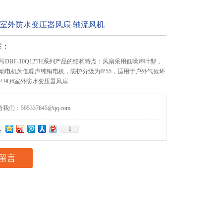
9Q6室外防水变压器风扇 轴流风机
述：
DBF-10Q12TH系列产品的结构特点：风扇采用低噪声叶型，
动电机为低噪声纯铜电机，防护分级为IP55，适用于户外气候环
2-9Q6室外防水变压器风扇
们：595337645@qq.com
1
：
留言