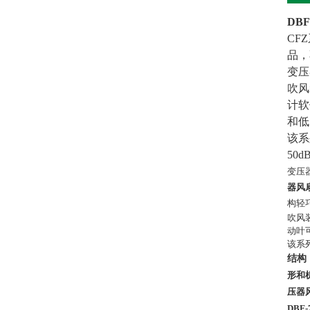
DB
CF
品，
变压
吹风
计软
和低
该系
50
变压器散
器风
构轻
吹风
动叶
该系
结构
形和
压器
DBF