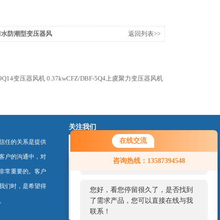
声防水防潮型变压器风
返回列表>>
-9Q14变压器风机
0.37kwCFZ/DBF-5Q4上虞聚力变压器风机
关注我们
在线交流
信任的关系是提供
您好！欢迎前来咨询，很高兴为您
客户的沟通中，对
咨询热线：13587394548
服务，请问您要咨询什么问题呢？
非常重要的。客户
我们时，是希望得
您好，看您停留很久了，是否找到
了需求产品，您可以直接在线与我
。
联系！