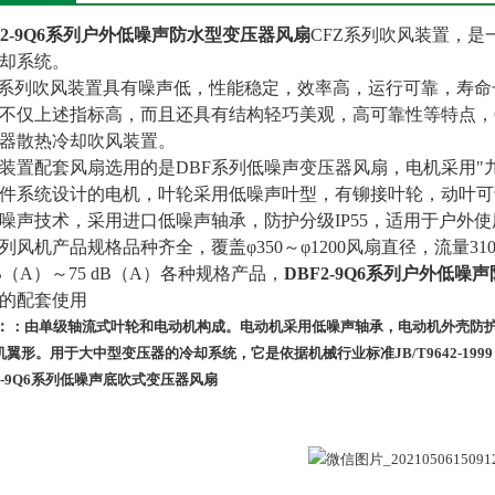
F2-9Q6系列户外低噪声防水型变压器风扇
CFZ系列吹风装置，
却系统。
Z系列吹风装置具有噪声低，性能稳定，效率高，运行可靠，寿命长
不仅上述指标高，而且还具有结构轻巧美观，高可靠性等特点，C
器散热冷却吹风装置。
装置配套风扇选用的是DBF系列低噪声变压器风扇，电机采用"
件系统设计的电机，叶轮采用低噪声叶型，有铆接叶轮，动叶可
噪声技术，采用进口低噪声轴承，防护分级IP55，适用于户外使
列风机产品规格品种齐全，覆盖φ350～φ1200风扇直径，流量3100m3/
dB（A）～75 dB（A）各种规格产品，
DBF2-9Q6系列户外低
的配套使用
：
：由单级轴流式叶轮和电动机构成。电动机采用低噪声轴承，电动机外壳防护
机翼形。
用于大中型变压器的冷却系统，它是依据机械行业标准JB/T9642-19
2-9Q6系列低噪声底吹式变压器风扇