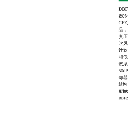
DB
器冷
CF
品，
变压
吹风
计软
和低
该系
50
却器
结构
形和
DBF