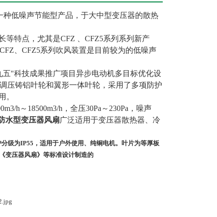
是一种低噪声节能型产品，于大中型变压器的散热
等特点，尤其是CFZ 、CFZ5系列系列新产
FZ、CFZ5系列吹风装置是目前较为的低噪声
九五"科技成果推广项目异步电动机多目标优化设
调压铸铝叶轮和翼形一体叶轮，采用了多项防护
用。
h～18500m3/h，全压30Pa～230Pa，噪声
噪声防水型变压器风扇
广泛适用于变压器散热器、冷
分级为IP55，适用于户外使用、纯铜电机。叶片为等厚板
99《变压器风扇》等标准设计制造的