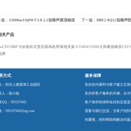
一篇：
25000m3/hDWT-I-8-2.2低噪声屋顶轴流
下一篇：
DBF2-8Q12低噪
机带网罩
扇轴流风机
相关产品
7kwCFZ/DBF-5Q6底吹式变压器风机带落地支架
0.55KW12000大风量低噪音CFZ
品牌
系方式
服务保障
址：绍兴上虞梁湖工业园区
良好的沟通和与客户建立互相
系人：陆小姐
良好的客户服务的关键。在与
QQ：595337645
客户保持热情和友好的态度是
：595337645@qq.com
需要与我们交流，当客户找到
到重视，得到帮助和解决问题