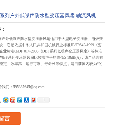
9Q6系列户外低噪声防水型变压器风扇 轴流风机
述：
Q6系列户外低噪声防水型变压器风扇适用于大型电子变压器、电炉变
，它是依据中华人民共和国机械行业标准JB/T9642-1999《变
业标准Q/DF 014-2006《DBF系列低噪声变压器风扇》等标准
BF系列变压器风扇比较噪声平均降低5-10dB(A)，该产品具有
稳定、效率高、运行可靠、寿命长等特点，是目前国内较为*的
们：595337645@qq.com
1
：
留言