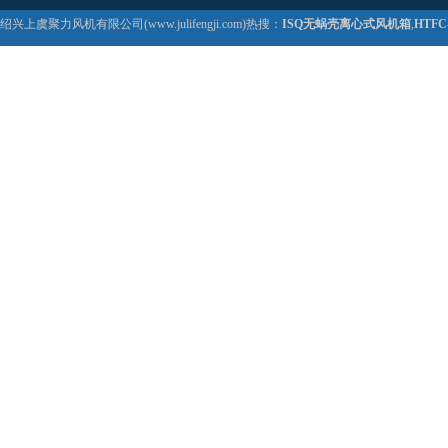
绍兴上虞聚力风机有限公司(www.julifengji.com)热搜：
ISQ无蜗壳离心式风机箱
,
HTF