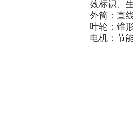
效标识、
外筒：直
叶轮：锥
电机：节