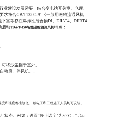
行业建设发展需要，结合变电站开关室、仓库、
合GB/T13274-91《一般用途轴流通风机
等存在爆炸性混合物DI、DIIAT4、DIIBT4
动启动
特点：
TDA-T-450智能温控轴流风机
。
，可将沙尘挡于室外。
,自动启、停风机。、
装难度和强度都比较低,一般电工和工程施工人员均可安装。
动"状态。例如：设置“停止温度"为30°C，“启动