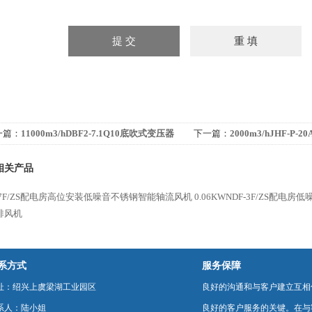
一篇：
11000m3/hDBF2-7.1Q10底吹式变压器
下一篇：
2000m3/hJHF-P
机双面带网
过滤器排风机箱-中效过滤器
相关产品
F-7F/ZS配电房高位安装低噪音不锈钢智能轴流风机
0.06KWNDF-3F/ZS配电
排风机
系方式
服务保障
址：绍兴上虞梁湖工业园区
良好的沟通和与客户建立互相
系人：陆小姐
良好的客户服务的关键。在与