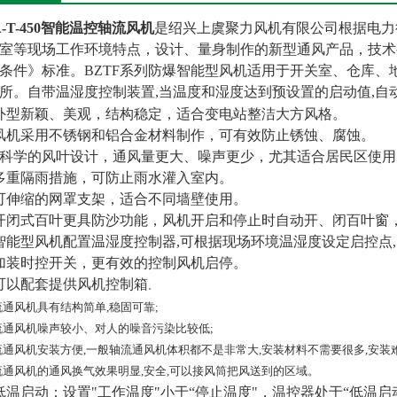
A-T-450智能温控轴流风机
是绍兴上虞聚力风机有限公司根据电力
室等现场工作环境特点，设计、量身制作的新型通风产品，技术要求符
条件》标准。BZTF系列防爆智能型风机适用于开关室、仓库、地下室
所。自带温湿度控制装置,当温度和湿度达到预设置的启动值,自
外型新颖、美观，结构稳定，适合变电站整洁大方风格。
风机采用不锈钢和铝合金材料制作，可有效防止锈蚀、腐蚀。
*科学的风叶设计，通风量更大、噪声更少，尤其适合居民区使用
多重隔雨措施，可防止雨水灌入室内。
可伸缩的网罩支架，适合不同墙壁使用。
开闭式百叶更具防沙功能，风机开启和停止时自动开、闭百叶窗
智能型风机配置温湿度控制器,可根据现场环境温湿度设定启控点
加装时控开关，更有效的控制风机启停。
可以配套提供风机控制箱
。
轴流通风机具有结构简单,稳固可靠;
轴流通风机噪声较小、对人的噪音污染比较低;
轴流通风机安装方便,一般轴流通风机体积都不是非常大,安装材料不需要很多,安
轴流通风机的通风换气效果明显,安全,可以接风筒把风送到的区域。
 .低温启动：设置"工作温度"小于“停止温度"，温控器处于“低温启