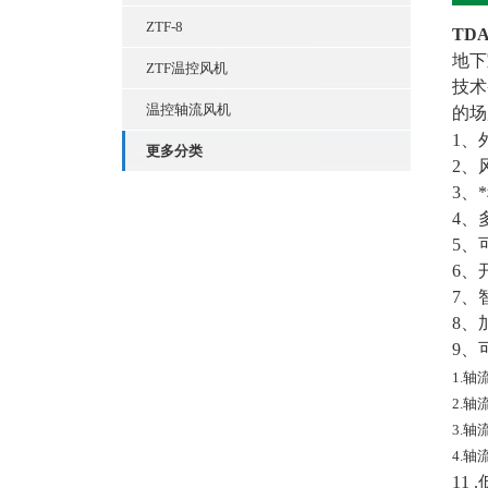
ZTF-8
TD
地下
ZTF温控风机
技术
温控轴流风机
的场
1、
更多分类
2、
3、
4、
5、
6、
7、
8、
9、
1.
2.
3.
4.
11