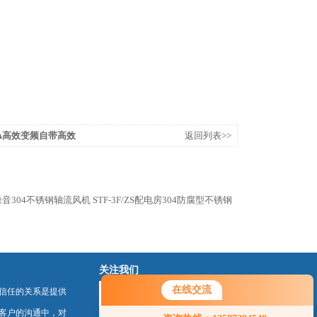
-20A高效变频自带高效
返回列表>>
房低噪音304不锈钢轴流风机
STF-3F/ZS配电房304防腐型不锈钢
关注我们
在线交流
信任的关系是提供
您好！欢迎前来咨询，很高兴为您
客户的沟通中，对