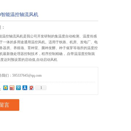
450智能温控轴流风机
述：
450智能温控轴流风机是我公司开发研制的集温度自动检测、温度传感
于一体的多用途通用温控风机。适用于铁路、机房、发电厂、电
务器房、养殖场、育种室、菌种发酵、种子催芽等场所的温度控
机最新微处理器控制技术，程序控制精确，.自带温湿度控制装
湿度达到预设置的启动值,自动启动风机
们：595337645@qq.com
1
：
留言