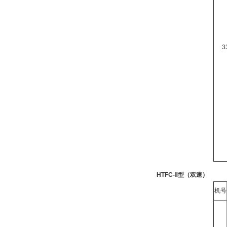
3
HTFC-Ⅱ
型
（
双速
）
机号