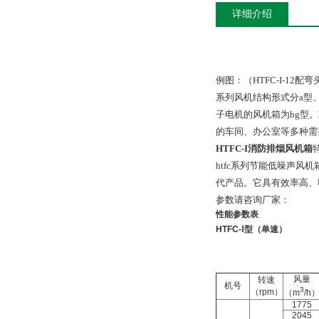
详细介绍
例图：（HTFC-I-12配弯头
系列风机结构形式分a型
子电机的风机箱为hg型
的车间、办公室等多种需
HTFC-I消防排烟风机箱
htfc系列节能低噪声风
代产品。它具有效率高、
参数请咨询厂家：
性能参数表
HTFC-Ⅰ
型
（
单速
）
风量
转速
机号
3
（rpm）
（m
/h
1775
2045