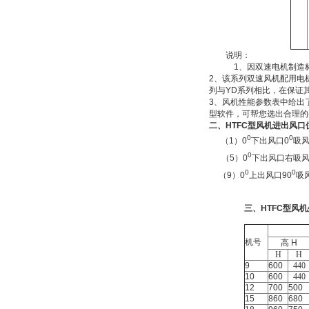
说明：
1
、因双速电机制造
2
、该系列双速风机配用电
列与
YD
系列相比，在保证
3
、风机性能参数表中给出
型软件，可帮您选出合理的
二、
HTFC
型风机进出风口
0
0
（1）0
下出风口
0
吸
0
（5）0
下出风口右吸
0
0
（9）0
上出风口
90
吸
三、
HTFC
型风机
机号
高
H
H
H
9
600
440
10
600
440
12
700
500
15
860
680